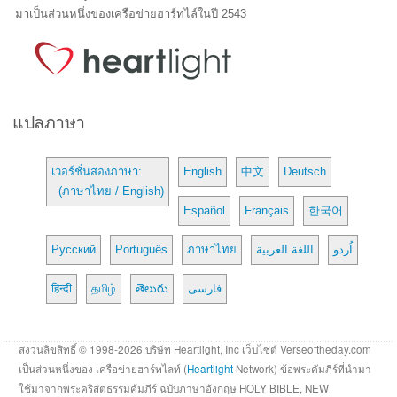
มาเป็นส่วนหนึ่งของเครือข่ายฮาร์ทไล์ในปี 2543
แปลภาษา
เวอร์ชั่นสองภาษา:
English
中文
Deutsch
(ภาษาไทย / English)
Español
Français
한국어
Русский
Português
ภาษาไทย
اللغة العربية
اُردو
हिन्दी
தமிழ்
తెలుగు
فارسی
สงวนลิขสิทธิ์ © 1998-2026 บริษัท Heartlight, Inc เว็บไซต์ Verseoftheday.com
เป็นส่วนหนึ่งของ เครือข่ายฮาร์ทไลท์ (
Heartlight
Network) ข้อพระคัมภีร์ที่นำมา
ใช้มาจากพระคริสตธรรมคัมภีร์ ฉบับภาษาอังกฤษ HOLY BIBLE, NEW