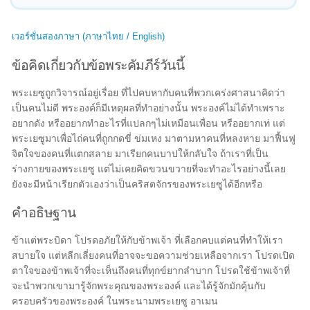
เวอร์ชั่นสองภาษา (ภาษาไทย / English)
ข้อคิดเกี่ยวกับข้อพระคัมภีร์วันนี้
พระเยซูถูกวิจารณ์อยู่เรื่อย ที่ไปคบหากับคนที่พวกเคร่งศาสนาคิดว่า
เป็นคนไม่ดี พระองค์ก็มีเหตุผลที่ทำอย่างนั้น พระองค์ไม่ได้ทำเพราะ
อยากดัง หรืออยากทำอะไรที่แปลกๆไม่เหมือนเพื่อน หรืออยากเท่ แต่
พระเยซูมาเพื่อไถ่คนที่ถูกกดขี่ ข่มเหง มาตามหาคนที่หลงหาย มาฟื้นฟู
จิตใจของคนที่แตกสลาย มาเรียกคนบาปให้กลับใจ ถ้าเราที่เป็น
ร่างกายของพระเยซู แต่ไม่เคยคิดขวนขวายที่จะทำอะไรอย่างนี้เลย
ยังจะมีหน้าเรียกตัวเองว่าเป็นคริสตจักรของพระเยซูได้อีกหรือ
คำอธิษฐาน
ข้าแต่พระบิดา โปรดอภัยให้กับข้าพเจ้า ที่เลือกคบแต่คนที่ทำให้เรา
สบายใจ แต่หลีกเลี่ยงคนที่อาจจะขอความช่วยเหลือจากเรา โปรดเปิด
ตาใจของข้าพเจ้าที่จะเห็นถึงคนที่ทุกข์ยากลำบาก โปรดใช้ข้าพเจ้าที่
จะนำพวกเขามารู้จักพระคุณของพระองค์ และได้รู้จักมักคุ้นกับ
ครอบครัวของพระองค์ ในพระนามพระเยซู อาเมน