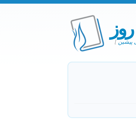
 روز
ی پیشین
]