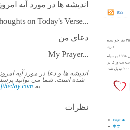
اندیشه ها در مورد آیه امروز.
RSS
houghts on Today's Verse...
دعای من
در حال حاضر آیه روز بیش از ۲۵۰۰۰۰ نفر خواننده
دارد.
My Prayer...
ورس آو ذ دی دات کام کار خود را در سال ۱۹۹۸ بوسیله
ایت نت ورک در
اندیشه ها و دعا در مورد آیه امرو
شده است. شما می توانید پرسش
به
ftheday.com
نظرات
English
中文