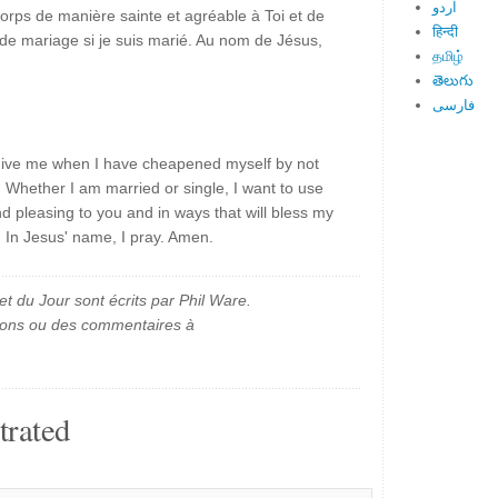
اُردو
 corps de manière sainte et agréable à Toi et de
हिन्दी
de mariage si je suis marié. Au nom de Jésus,
தமிழ்
తెలుగు
فارسی
rgive me when I have cheapened myself by not
. Whether I am married or single, I want to use
d pleasing to you and in ways that will bless my
. In Jesus' name, I pray. Amen.
et du Jour sont écrits par Phil Ware.
ions ou des commentaires à
trated