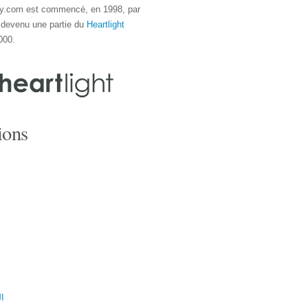
y.com est commencé, en 1998, par
 devenu une partie du
Heartlight
000.
ions
ال