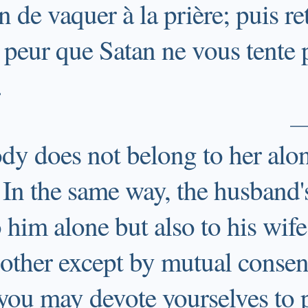
n de vaquer à la prière; puis r
peur que Satan ne vous tente 
.
dy does not belong to her alon
 In the same way, the husband
 him alone but also to his wif
other except by mutual consent
 you may devote yourselves to 