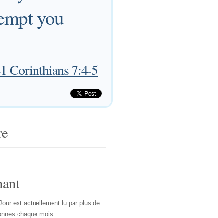
tempt you
—
1 Corinthians 7:4-5
re
nant
Jour est actuellement lu par plus de
onnes chaque mois.