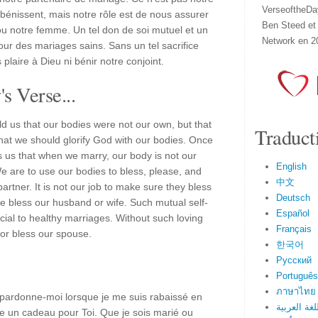
VerseoftheDa
 bénissent, mais notre rôle est de nous assurer
Ben Steed et
u notre femme. Un tel don de soi mutuel et un
Network en 2
our des mariages sains. Sans un tel sacrifice
aire à Dieu ni bénir notre conjoint.
s Verse...
ld us that our bodies were not our own, but that
Traduct
that we should glorify God with our bodies. Once
s us that when we marry, our body is not our
English
e are to use our bodies to bless, please, and
中文
partner. It is not our job to make sure they bless
Deutsch
we bless our husband or wife. Such mutual self-
Español
rucial to healthy marriages. Without such loving
Français
 or bless our spouse.
한국어
Русский
Português
ภาษาไทย
ît, pardonne-moi lorsque je me suis rabaissé en
لغة العربية
 un cadeau pour Toi. Que je sois marié ou