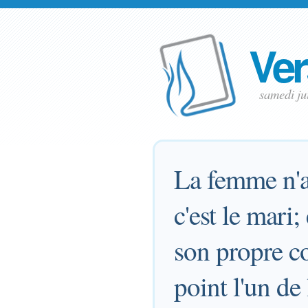
Ver
samedi ju
La femme n'a 
c'est le mari;
son propre co
point l'un de