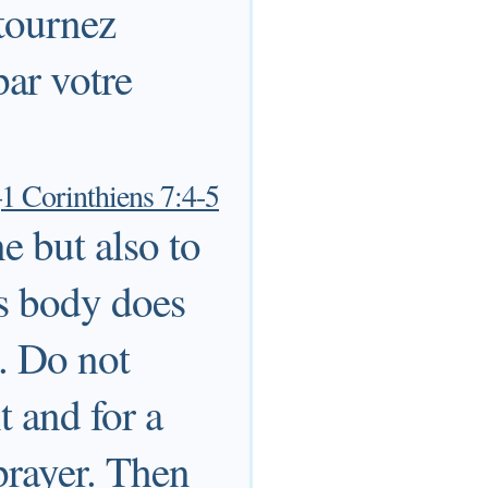
etournez
par votre
—
1 Corinthiens 7:4-5
e but also to
's body does
e. Do not
 and for a
prayer. Then