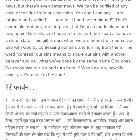
news, but there's even better news. We can be purified of any
stain or residue from our past sins. You and I can say, "I am
forgiven and purified" — pure as if I had never sinned!" That's
incredible: not only am I forgiven, but I'm also made clean and
new again! Not only can I have a fresh start, but I can also have
a clean slate. This gift is ours when we are honest with ourselves
and with God by confessing our sins and turning from them. The
word "confess" our sins means to share our sins with another
believer and call what we've done by the same name God does.
We recognize our sin and turn from it! When we do, new life
awaits; let's refuse to hesitate!
मेरी प्रार्थना...
हे क्षमा करने वाले पिता, कृपया आज मेरे पापों को क्षमा करें। मैं उन्हें स्वतंत्र रूप से और
ईमानदारी से आपके सामने स्वीकार करता हूँ। मैं आपसे कुछ भी नहीं छिपाता। मैं अपने
किसी भी पाप को सही ठहराने या उसे नजरअंदाज करने से इनकार करता हूँ। अब, हे
पिता, मुझमें एक शुद्ध हृदय उत्पन्न करें — जो विश्वासयोग्य, क्षमाशील, दयालु और केवल
पवित्र इरादों से भरा हो। "हे परमेश्वर, मुझे जाँचकर जान ले; मुझे परखकर मेरी
चिन्ताओं को जान ले! और देख कि मुझ में कोई बुरी चाल है कि नहीं, और अनन्त के मार्ग