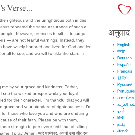
s Verse...
he righteous and the unrighteous both in this
. Jesus repeated the same assurance of such a
अनुवाद
s people, however, promises to sift — to judge
us — are not fearful warnings. Instead, they
English
 have wisely honored and lived for God and led
中文
 for all to see, and we will twinkle like stars in
Deutsch
Español
Français
한국어
Русский
g me by your grace and kindness. Father,
Português
I see the wicked prosper while your loyal
ภาษาไทย
d for their character. I'm thankful that you will
لغة العربية
le grace and your standard of righteousness! I'm
اُردو
ice for those who love you and who are enduring
हिन्दी
cause of their faith. Please be with them,
தமிழ்
hem strength to persevere until that of sifting
తెలుగు
ame, I pray. Amen. प्यारे परमेश्वर, अपनी कृपा और दया