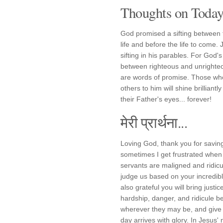
Thoughts on Today'
God promised a sifting between t
life and before the life to come
sifting in his parables. For God'
between righteous and unrighteo
are words of promise. Those who
others to him will shine brilliantly
their Father's eyes... forever!
मेरी प्रार्थना...
Loving God, thank you for savin
sometimes I get frustrated when 
servants are maligned and ridicule
judge us based on your incredib
also grateful you will bring just
hardship, danger, and ridicule be
wherever they may be, and give t
day arrives with glory. In Jesus' n