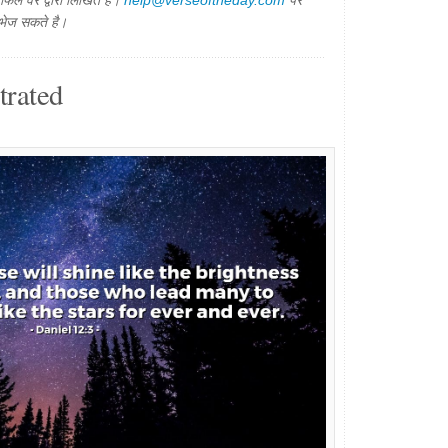
िल वैर द्वारा लिखित है।
help@verseoftheday.com
पर
 भेज सकते है।
trated