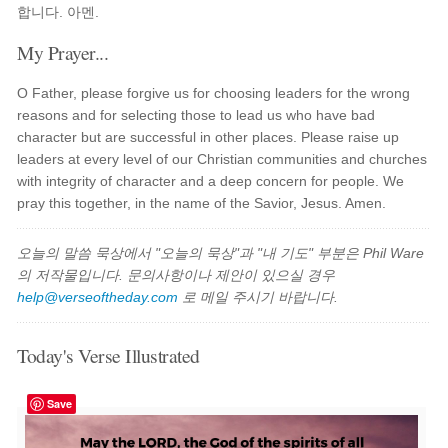
합니다. 아멘.
My Prayer...
O Father, please forgive us for choosing leaders for the wrong
reasons and for selecting those to lead us who have bad
character but are successful in other places. Please raise up
leaders at every level of our Christian communities and churches
with integrity of character and a deep concern for people. We
pray this together, in the name of the Savior, Jesus. Amen.
오늘의 말씀 묵상에서 "오늘의 묵상"과 "내 기도" 부분은 Phil Ware
의 저작물입니다. 문의사항이나 제안이 있으실 경우
help@verseoftheday.com
로 메일 주시기 바랍니다.
Today's Verse Illustrated
Save