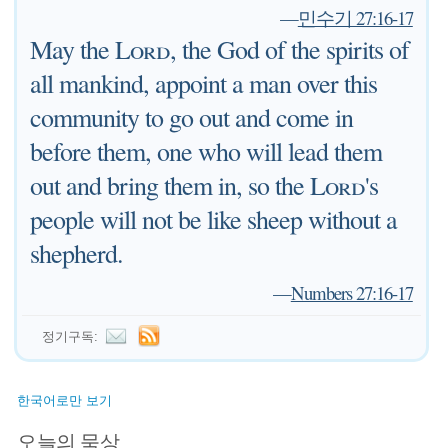
—
민수기 27:16-17
May the
Lord
, the God of the spirits of
all mankind, appoint a man over this
community to go out and come in
before them, one who will lead them
out and bring them in, so the
Lord
's
people will not be like sheep without a
shepherd.
—
Numbers 27:16-17
정기구독:
한국어로만 보기
오늘의 묵상