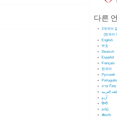
다른 
2개국어 
(한국어 / E
English
中文
Deutsch
Español
Français
한국어
Русский
Português
ภาษาไทย
لغة العربية
اُردو
हिन्दी
தமிழ்
తెలుగు