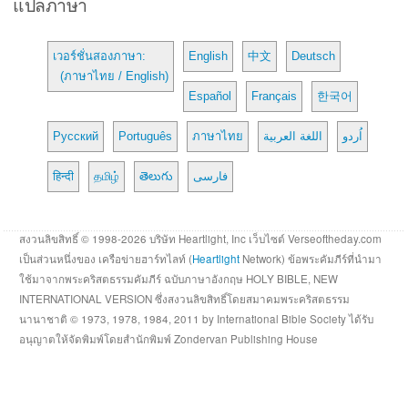
แปลภาษา
เวอร์ชั่นสองภาษา:
English
中文
Deutsch
(ภาษาไทย / English)
Español
Français
한국어
Русский
Português
ภาษาไทย
اللغة العربية
اُردو
हिन्दी
தமிழ்
తెలుగు
فارسی
สงวนลิขสิทธิ์ © 1998-2026 บริษัท Heartlight, Inc เว็บไซต์ Verseoftheday.com
เป็นส่วนหนึ่งของ เครือข่ายฮาร์ทไลท์ (
Heartlight
Network) ข้อพระคัมภีร์ที่นำมา
ใช้มาจากพระคริสตธรรมคัมภีร์ ฉบับภาษาอังกฤษ HOLY BIBLE, NEW
INTERNATIONAL VERSION ซึ่งสงวนลิขสิทธิ์โดยสมาคมพระคริสตธรรม
นานาชาติ © 1973, 1978, 1984, 2011 by International Bible Society ได้รับ
อนุญาตให้จัดพิมพ์โดยสำนักพิมพ์ Zondervan Publishing House