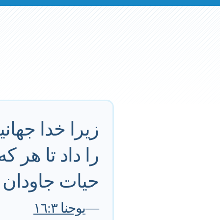
زيرا خدا جهان
را داد تا هر ك
حيات جاودان 
—
يوحنا ١٦:٣