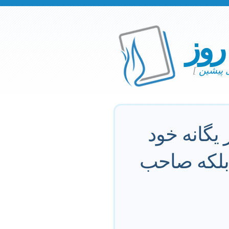
 روز
ی پیشین
]
 يگانه خود
د بلكه صاحب