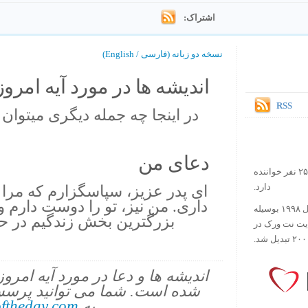
اشتراک:
نسخه دو زبانه (فارسی / English)
اندیشه ها در مورد آیه امروز.
RSS
در اينجا چه جمله ديگرى ميتوان
دعای من
در حال حاضر آیه روز بیش از ۲۵۰۰۰۰ نفر خواننده
دارد.
اى پدر عزيز، سپاسگزارم كه مرا 
دارى. من نيز، تو را دوست دار
ورس آو ذ دی دات کام کار خود را در سال ۱۹۹۸ بوسیله
بزرگترين بخش زندگيم در ح
ایت نت ورک در
اندیشه ها و دعا در مورد آیه امرو
شده است. شما می توانید پرسش
به
ftheday.com