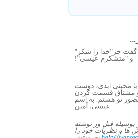
..
 گفت جز"خدا را شكر"
و "متشكرم عيسى"!
با محبتى ابدى، دوست
م و مشتاق قسمت كردن
ضور تو هستم. به اسم
عيسى. آمين
ز بوسیله فیل ور نوشته
 ها و نظریات خود را
help@verseo
بفرستید.