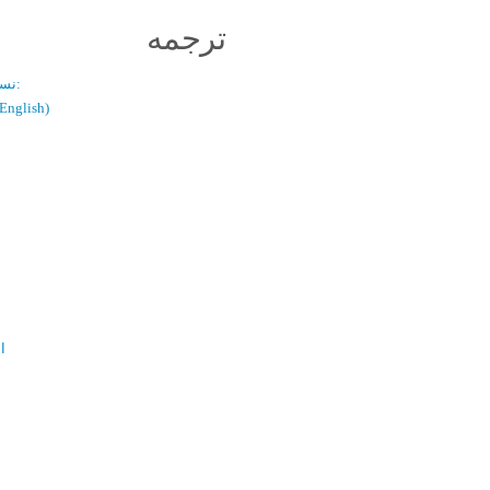
ترجمه
نسخه دو زبانه:
(فارسی / glish
ال