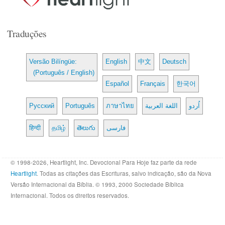
Traduções
Versão Bilíngüe:
English
中文
Deutsch
(Português / English)
Español
Français
한국어
Русский
Português
ภาษาไทย
اللغة العربية
اُردو
हिन्दी
தமிழ்
తెలుగు
فارسی
© 1998-2026, Heartlight, Inc. Devocional Para Hoje faz parte da rede
Heartlight
. Todas as citações das Escrituras, salvo indicação, são da Nova
Versão Internacional da Bíblia. © 1993, 2000 Sociedade Bíblica
Internacional. Todos os direitos reservados.