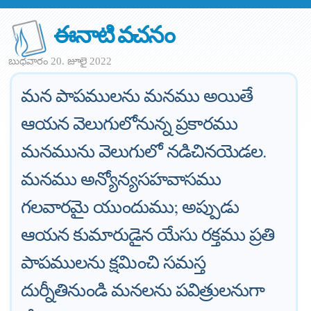
ఈనాటి వచనం
బుధవారం 20. జూలై 2022
మన పాపములను మనము అయితే
ఆయన వెలుగులోనున్న ప్రకారము
మనమును వెలుగులో నడిచినయెడల.
మనము అన్యోన్యసహవాసము
గలవారమై యుందుము; అప్పుడు
ఆయన కుమారుడైన యేసు రక్తము ప్రతి
పాపములను క్షమించి సమస్త
దుర్నీతినుండి మనలను పవిత్రులనుగా