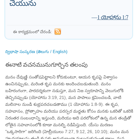
చేయును
—
1 యోహాను 1:7
ఈ కార్యక్రమంలో చేరండి:
ద్విభాషా సంస్కరణ (తెలుగు / English)
ఈనాటి వచనమునుగూర్చిన తలంపు
మనం దేవుణ్ణి సంతోషపెట్టాలని కోరుకుంటూ, ఆయన కృపపై విశ్వాసం
ఉంచినప్పుడు, మరింత కృప మనకు అందించబడుతుంది. మనం
బహిరంగంగా, పారదర్శకంగా నడుస్తూ, మన నిజ స్వరూపాన్ని వెలుగులోకి
తెచ్చినప్పుడు (యోహాను 3:19, 21), మన పాపాలు క్షమించబడి, వాటి
మలినాల నుండి శుభ్రపరచబడతాము (1 యోహాను 1:8-9). ఈ కృప,
సహవాసం, ప్రోత్సాహం మరియు పరస్పర మద్దతు కోసం మనకు ఒకరితో ఒకరికి
నిరంతర సంబంధాన్ని ఇస్తుంది, మరియు అది పరలోకంలో ఉన్న మన తండ్రితో
లోతైన సహవాసంలోకి కూడా మనల్ని నడిపిస్తుంది. యేసు మరణం
"ఒక్కసారిగా" జరిగింది (హెబ్రీయులు 7:27, 9:12, 26, 10:10); మనం మన
హృదయాలను తండ్రి కృపకు అనుగుణంగా మలుచుకున్నంత కాలం, మన