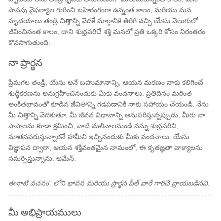
పాపపు వైఫల్యాల గురించి బహిరంగంగా ఉన్నంత కాలం, మరియు మన
హృదయాలు తండ్రి చిత్తాన్ని వెదకే మార్గానికి తిరిగి వచ్చి యేసు వెలుగులో
జీవించినంత కాలం, దాని శుభ్రపరిచే శక్తి మనలో ప్రతి ఒక్కరి కోసం నిరంతరం
కొనసాగుతుంది.
నా ప్రార్థన
ప్రేమగల తండ్రీ, యేసు అనే బహుమానాన్ని, ఆయన మరణం నాకు కలిగించే
శుద్ధీకరణను అనుగ్రహించినందుకు మీకు వందనాలు. ప్రతిదినం మరింత
అంకితభావంతో కూడిన జీవితాన్ని గడపడానికి నాకు సహాయం చేయండి. నేను
మీ చిత్తాన్ని వెదకుతూ, మీ జీవన విధానాన్ని అనుసరిస్తున్నప్పుడు, మీరు నా
పాపాలను కూడా క్షమించి, వాటి మలినాలనుండి నన్ను శుభ్రపరిచి,
నూతనపరుస్తున్నారనే హామీని ఇచ్చినందుకు మీకు వందనాలు. యేసు
విజ్ఞాపన ద్వారా, ఆయన శక్తివంతమైన నామంలో, ఈ కృతజ్ఞతా వాక్యాలను
సమర్పిస్తున్నాను. ఆమేన్.
ఈనాటి వచనం" లోని భావన మరియు ప్రార్థన ఫీల్ వారే గారిచే వ్రాయబడినవి.
మీ అభిప్రాయములు