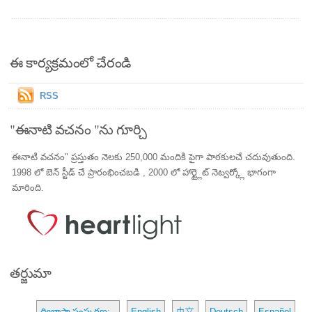
ఈ కార్యక్రమంలో చేరండి
RSS
"ఈనాటి వచనం "ను గూర్చి
ఈనాటి వచనం" ప్రస్తుతం నెలకు 250,000 మందికి పైగా పాఠకులచే చదువుతుంది.
1998 లో బెన్ స్టీడ్ చే ప్రారంభించబడి , 2000 లో హార్ట్లైట్ నెట్వర్క్లో భాగంగా
మారింది.
తర్జుమా
ద్విభాషా సంస్కరణ:
English
中文
Deutsch
Español