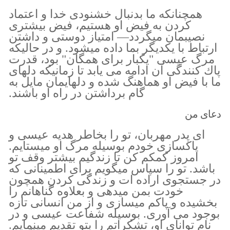
همچنانكه ما بدنبال خشنودى خدا و اعتماد
كردن به فيض او هستيم، فيض بيشترى
نصيبمان ميگردد— امتياز دوستى و داشتن
ارتباط با يكديگر بما داده ميشود. و در حاليكه
مرگ عيسى "يكبار براى همگان" بود، قدرت
پاك كنندگى آن ادامه مى يابد تا زمانيكه دلهاى
ما با فيض او هماهنگ شده و دلهايمان مايل به
گام برداشتن در راه او باشند.
دعای من
اى پدر مهربان، تو را بخاطر هديه عيسى و
پاكسازى خودم بوسيله مرگ او ميستايم.
امروز كمكم كن تا زندگيم بيشتر وقف تو
باشد. تو را سپاس ميگويم براى اطمينانى كه
در جستجوى اراده ات و زندگى كردن همچون
خودت بمن ميدهى و بعلاوه گناهانم را
بخشيده و پاكم ميسازى و از من انسانى تازه
بوجود مى آورى. بوسيله شفاعت عيسى و در
نام تواناى او، تشكراتم را بتو تقديم مينمايم.