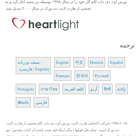
ورس آو ذ دی دات کام کار خود را در سال ۱۹۹۸ بوسیله بن ستید آغاز کرد و به
بخشی از هارت لایت نت ورک در سال ۲۰۰۰ تبدیل شد.
ترجمه
Español
Deutsch
中文
English
نسخه دو زبانه:
(فارسی / English)
Français
한국어
Русский
தமிழ்
हिन्दी
اُردو
اللغة العربية
ภาษาไทย
Português
فارسی
తెలుగు
۱۹۹۸-۲۰۱۵ شرکت الحاقی هارت لایت. ورس آو ذ دی دات کام بخشی از هارت لایت
نت ورک است. تمام نقل قولها ( مگر اینکه قید شده باشد) از کتاب مقدس٬ نیو