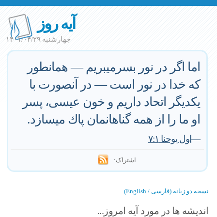
آیه روز
چهارشنبه ۱۴۰۱/۰۴/۲۹
اما اگر در نور بسرميبريم — همانطور
كه خدا در نور است — در آنصورت با
يكديگر اتحاد داريم و خون عيسى، پسر
او ما را از همه گناهانمان پاك ميسازد.
—
اول یوحنا ۷:۱
اشتراک:
نسخه دو زبانه (فارسی / English)
اندیشه ها در مورد آیه امروز...