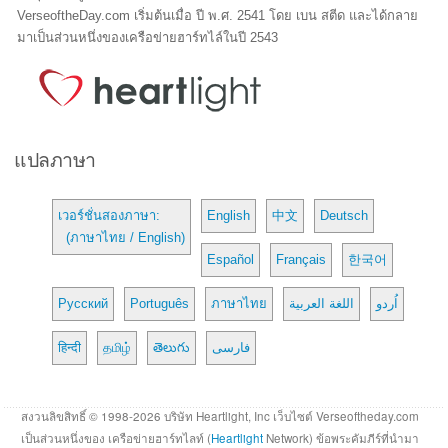
VerseoftheDay.com เริ่มต้นเมื่อ ปี พ.ศ. 2541 โดย เบน สตีด และได้กลาย
มาเป็นส่วนหนึ่งของเครือข่ายฮาร์ทไล์ในปี 2543
แปลภาษา
เวอร์ชั่นสองภาษา:
English
中文
Deutsch
(ภาษาไทย / English)
Español
Français
한국어
Русский
Português
ภาษาไทย
اللغة العربية
اُردو
हिन्दी
தமிழ்
తెలుగు
فارسی
สงวนลิขสิทธิ์ © 1998-2026 บริษัท Heartlight, Inc เว็บไซต์ Verseoftheday.com
เป็นส่วนหนึ่งของ เครือข่ายฮาร์ทไลท์ (
Heartlight
Network) ข้อพระคัมภีร์ที่นำมา