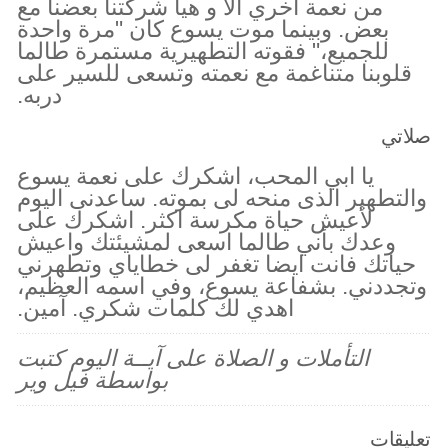
من نعمة أخري الا و هيا شركتنا بعضنا مع
بعض. وبينما موت يسوع كان "مرة واحدة
للجميع،" فقوته التطهيرية مستمرة طالما
قلوبنا متناغمة مع نعمته وتسعى للسير على
دربه.
صلاتي
يا ابي المحب، اشكرك على نعمة يسوع
والتطهير الذى منحه لى بموته. ساعدنى اليوم
لأعيش حياة مكرسة اكثر. اشكرك على
وعدك بأني طالما اسعى لمشيئتك واعيش
حياتك فانت ايضا تغفر لى خطاياي وتطهرني
وتجددني. بشفاعة يسوع، وفي اسمه العظيم،
اهدي لك كلمات شكري. آمين.
التأملات و الصلاة على آيــة اليوم كتبت
بواسطة فيل وير
تعليقات