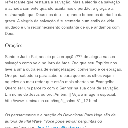
refrescante que restaura a salvação. Mas a alegria da salvação
é achada somente quando aceitamos o perdão, a graça e a
restauração que Deus nos deu — quando bebemos do riacho da
graça. A alegria da salvação é sustentada num estilo de vida
mudado e um reconhecimento constante de que andamos com
Deus.
Oração:
Santo e Justo Pai, anseio pela erupção??? de alegria na sua
salvação como vejo no livro de Atos. Oro que seu Espírito nos
leve a uma outra era de evangelização, conversão e celebração.
Oro por sabedoria para saber e para que meus olhos vejam
aqueles ao meu redor que estão mais abertos ao Evangelho.
Quero ser um parceiro com o Senhor na sua obra de salvação.
Em nome de Jesus eu oro. Amém. || Veja a imagem especial:
http://www.iluminalma.com/img/il_salmo51_12.html
Os pensamentos e a oração do Devocional Para Hoje são de
autoria de Phil Ware. "Você pode enviar perguntas ou
comentários para
help@verseoftheday.com
."