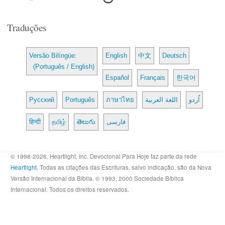
Traduções
Versão Bilíngüe:
English
中文
Deutsch
(Português / English)
Español
Français
한국어
Русский
Português
ภาษาไทย
اللغة العربية
اُردو
हिन्दी
தமிழ்
తెలుగు
فارسی
© 1998-2026, Heartlight, Inc. Devocional Para Hoje faz parte da rede
Heartlight
. Todas as citações das Escrituras, salvo indicação, são da Nova
Versão Internacional da Bíblia. © 1993, 2000 Sociedade Bíblica
Internacional. Todos os direitos reservados.