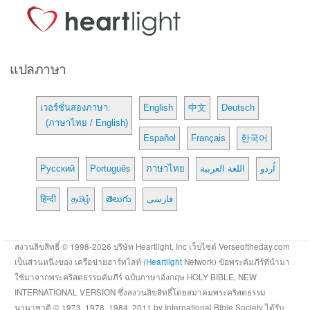
แปลภาษา
เวอร์ชั่นสองภาษา:
English
中文
Deutsch
(ภาษาไทย / English)
Español
Français
한국어
Русский
Português
ภาษาไทย
اللغة العربية
اُردو
हिन्दी
தமிழ்
తెలుగు
فارسی
สงวนลิขสิทธิ์ © 1998-2026 บริษัท Heartlight, Inc เว็บไซต์ Verseoftheday.com
เป็นส่วนหนึ่งของ เครือข่ายฮาร์ทไลท์ (
Heartlight
Network) ข้อพระคัมภีร์ที่นำมา
ใช้มาจากพระคริสตธรรมคัมภีร์ ฉบับภาษาอังกฤษ HOLY BIBLE, NEW
INTERNATIONAL VERSION ซึ่งสงวนลิขสิทธิ์โดยสมาคมพระคริสตธรรม
นานาชาติ © 1973, 1978, 1984, 2011 by International Bible Society ได้รับ