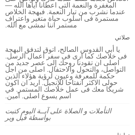
المغفرة والنعمة التى اعطانا اياها الله —
عندما نشرب من تيار النعمة. فبهجة الخلاص
مستمرة فى اسلوب حياة متغير واعتراف
مستمر اننا نمشى مع الله.
صلاتي
يا أبي القدوس الصالح، اتوق لتدفق البهجة
فى خلاصك كما ارى فى سفر أعمال الرسل.
اصلى ان تقودنا روحك إلى عصر جديد من
التواصل، والتحول والاحتفال. اصلى من اجل
حكمة للمعرفة وعيون لرؤية هؤلاء الذين
حولى الاكثر انفتاحا للإنجيل. اريد ان اكون
شريكا معك فى عمل خلاصك المستمر. في
اسم يسوع اصلى. آمين.
التأملات و الصلاة على آيــة اليوم كتبت
بواسطة فيل وير