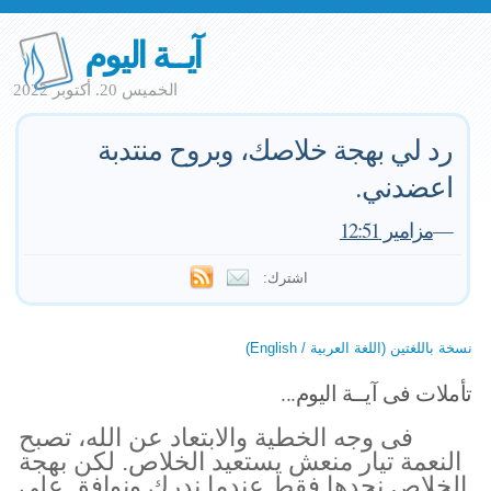
آيــة اليوم
الخميس 20. أكتوبر 2022
رد لي بهجة خلاصك، وبروح منتدبة
اعضدني.
—
مزامير 12:51
اشترك:
نسخة باللغتين (اللغة العربية / English)
تأملات فى آيــة اليوم...
فى وجه الخطية والابتعاد عن الله، تصبح
النعمة تيار منعش يستعيد الخلاص. لكن بهجة
الخلاص نجدها فقط عندما ندرك ونوافق على