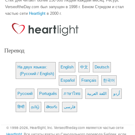
Стих дня читают более 250 000 людей каждый месяц. Ресурс
VerseoftheDay.com был запущен в 1998 г. Беном Стридом и стал
частью сети
Heartlight
в 2000 г.
Перевод
На двух языках:
English
中文
Deutsch
(Русский / English)
Español
Français
한국어
Русский
Português
ภาษาไทย
اللغة العربية
اُردو
हिन्दी
தமிழ்
తెలుగు
فارسی
© 1998-2026, Heartlight, Inc. Verseoftheday.com является частью сети
Heartlight
. Все цитаты взяты из Синодального перевода Библии, если