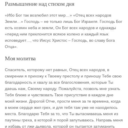
Размышление над стихом дня
«Ибо Бог так возлюбил этот мир…» «Отец всех народов
Земли…» Господь – не только лишь Бог Израиля. Господь Бог
есть хозяин неба и земли, Он Бог всех народов и однажды
«перед ним преклонится всякое колено и каждый язык
исповедует…, что Иисус Христос – Господь, во славу Бога
Отца».
Моя молитва
Спаситель, которому нет равных, Отец всех народов, в
смирении я прихожу к Твоему престолу и приношу Тебе свою
благодарность и хвалу за все благословения, которые Ты
даешь нам, Своему народу. Пожалуйста, позволь мне узнать
Тебя ближе и чувствовать Твое присутствие в каждом дне
моей жизни. Дорогой Отче, прости меня за те времена, когда
в моем сердце жил грех, и для тебя там уже не находилось
места. Благодарю Тебя за то, что Ты вытаскиваешь меня из
паутины греха, в которой я порой запутываюсь. Направь меня
и избавь от лжи дьявола, которой он пытается затуманить