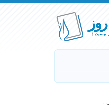
 روز
ی پیشین
]
..