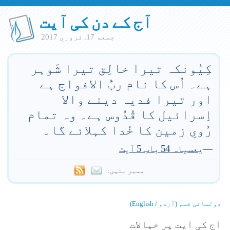
آج کے دن کی آیت
جمعه 17. فروري 2017
کِیُونکہ تیرا خالِق تیرا شَوہر
ہے۔ اُس کا نام ربُّ الافواج ہے
اور تیرا فدیہ دینے والا
اِسرائیل کا قُدُوس ہے۔ وہ تمام
رُویِ زمین کا خُدا کہلائے گا۔
—
یعسیاہ 54 باب 5 آیت
ممبر بنیں:
دولسانی قسم (اُردو / English)
آج کی آیت پر خیالات