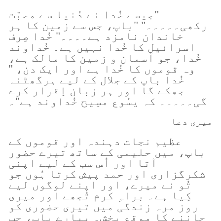
"جیسے خُدا نے دُنیا سے محبّت
رکھی۔۔۔۔۔" "باپ، جس سے زمین کا ہر
خاندان نامزد ہے۔۔۔۔" خُدا صِرف
اسرائیل کا خُدا نہیں ہے۔ خُداوند
خُدا، جو آسمان و زمین کا مالک ہے،
وہ قوموں کا خُدا ہے اور ایک دن، "
خُدا باپ کے جلال کے لیے ہرگھٹنہ
جھکے گا اور ہر زبان اِقرار کرے
گی۔۔۔۔۔ کہ یسُوع مسِیح خُداوند ہے"۔
میری دعا
عظیم نجات دہندہ اور قوموں کے
باپ، میں حلیمی کے ساتھ تیرے حضور
آتا اور اُس سب کے لیے اپنی
شکرگزاری اور حمد پیش کرتا ہُوں جو
تُو نے میرے، اور اپنے لوگوں لیے
کِیا ہے۔ براہِ کرم تُجھے اور میری
روز مرہ زندگی میں تیری حضوری کو
جاننے کا موقع بخش۔ پیارے باپ، جب