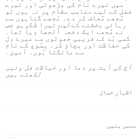
میں تیرے نام کی بڑھوتی اور تیرے
فضل کے لیے مناسب مقام پر نہ ہوں تو
مُجھے مُعاف کر دے۔ مُجھے گناہوں سے
رہائی بخشنے کےلیے تیرا شُکرہو جس
نے مُجھے ایک دفعہ اُلجھا دِیا تھا۔
کسی بَد کے فریبی جھوٹوں سے میرے دِل
کی حفاظت اور بچاؤ کر۔ یسُوع کے نام
سے مانگتا ہُوں۔ آمین۔
آج کی آیت پر دعا اور خیالات فل وئیر
لکھتے ہیں
اظہارِ خیال
ممبر بنیں