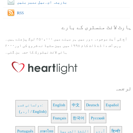
بذریعہ ای۔میل ممبر بنیں
RSS
ہارٹ لائٹ منسٹری کے بارے
آج کی آیت موجودہ دور میں ہر مہنے میں ۲۵۰،۰۰۰ لوگ پڑھتے ہیں۔
ورس آف دا ڈے ڈاٹ کام ۱۹۹۸ میں بین سٹیڈ نے شروع کی اور۲۰۰۰
ہائی لائٹ نیٹورک کا حصہ بن گئی۔
ترجمہ
Español
Deutsch
中文
English
دولسانی قسم:
(اُردو / English)
Français
한국어
Русский
हिन्दी
اُردو
اللغة العربية
ภาษาไทย
Português