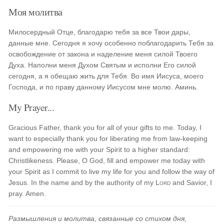
Моя молитва
Милосердный Отце, благодарю тебя за все Твои дары,
данные мне. Сегодня я хочу особенно поблагодарить Тебя за
освобождение от закона и наделение меня силой Твоего
Духа. Наполни меня Духом Святым и исполни Его силой
сегодня, а я обещаю жить для Тебя. Во имя Иисуса, моего
Господа, и по праву данному Иисусом мне молю. Аминь.
My Prayer...
Gracious Father, thank you for all of your gifts to me. Today, I
want to especially thank you for liberating me from law-keeping
and empowering me with your Spirit to a higher standard:
Christlikeness. Please, O God, fill and empower me today with
your Spirit as I commit to live my life for you and follow the way of
Jesus. In the name and by the authority of my
Lord
and Savior, I
pray. Amen.
Размышления и молитва, связанные со стихом дня,