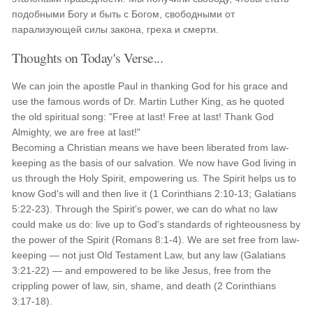
подобными Богу и быть с Богом, свободными от
парализующей силы закона, греха и смерти.
Thoughts on Today's Verse...
We can join the apostle Paul in thanking God for his grace and
use the famous words of Dr. Martin Luther King, as he quoted
the old spiritual song: "Free at last! Free at last! Thank God
Almighty, we are free at last!"
Becoming a Christian means we have been liberated from law-
keeping as the basis of our salvation. We now have God living in
us through the Holy Spirit, empowering us. The Spirit helps us to
know God's will and then live it (1 Corinthians 2:10-13; Galatians
5:22-23). Through the Spirit's power, we can do what no law
could make us do: live up to God's standards of righteousness by
the power of the Spirit (Romans 8:1-4). We are set free from law-
keeping — not just Old Testament Law, but any law (Galatians
3:21-22) — and empowered to be like Jesus, free from the
crippling power of law, sin, shame, and death (2 Corinthians
3:17-18).