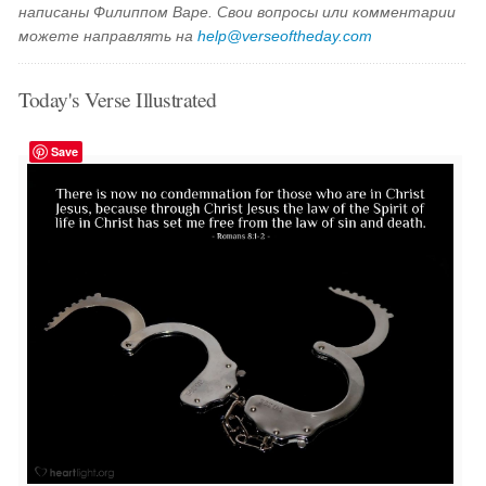
написаны Филиппом Варе. Свои вопросы или комментарии
можете направлять на
help@verseoftheday.com
Today's Verse Illustrated
Save