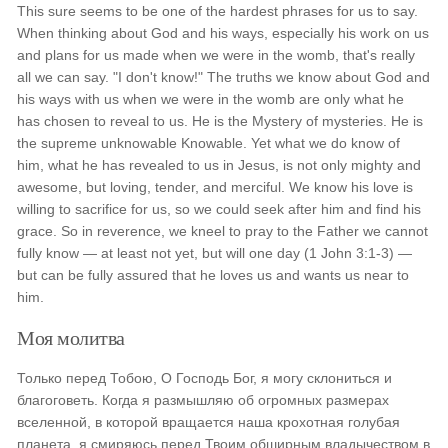
This sure seems to be one of the hardest phrases for us to say.
When thinking about God and his ways, especially his work on us
and plans for us made when we were in the womb, that's really
all we can say. "I don't know!" The truths we know about God and
his ways with us when we were in the womb are only what he
has chosen to reveal to us. He is the Mystery of mysteries. He is
the supreme unknowable Knowable. Yet what we do know of
him, what he has revealed to us in Jesus, is not only mighty and
awesome, but loving, tender, and merciful. We know his love is
willing to sacrifice for us, so we could seek after him and find his
grace. So in reverence, we kneel to pray to the Father we cannot
fully know — at least not yet, but will one day (1 John 3:1-3) —
but can be fully assured that he loves us and wants us near to
him.
Моя молитва
Только перед Тобою, О Господь Бог, я могу склониться и
благоговеть. Когда я размышляю об огромных размерах
вселенной, в которой вращается наша крохотная голубая
планета, я смиряюсь перед Твоим обширным владычеством в