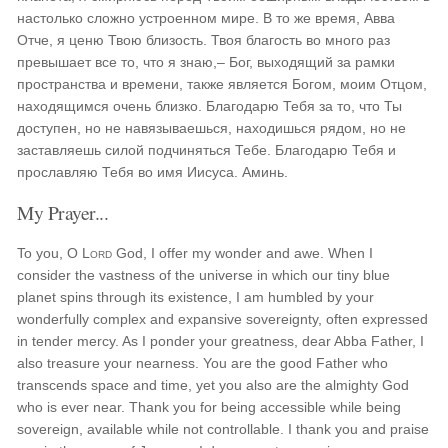
настолько сложно устроенном мире. В то же время, Авва
Отче, я ценю Твою близость. Твоя благость во много раз
превышает все то, что я знаю,– Бог, выходящий за рамки
пространства и времени, также является Богом, моим Отцом,
находящимся очень близко. Благодарю Тебя за то, что Ты
доступен, но не навязываешься, находишься рядом, но не
заставляешь силой подчиняться Тебе. Благодарю Тебя и
прославляю Тебя во имя Иисуса. Аминь.
My Prayer...
To you, O
Lord
God, I offer my wonder and awe. When I
consider the vastness of the universe in which our tiny blue
planet spins through its existence, I am humbled by your
wonderfully complex and expansive sovereignty, often expressed
in tender mercy. As I ponder your greatness, dear Abba Father, I
also treasure your nearness. You are the good Father who
transcends space and time, yet you also are the almighty God
who is ever near. Thank you for being accessible while being
sovereign, available while not controllable. I thank you and praise