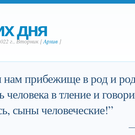
их дня
022 г., Вторник
[
Aрхив
]
 нам прибежище в род и род
 человека в тление и говор
сь, сыны человеческие!”