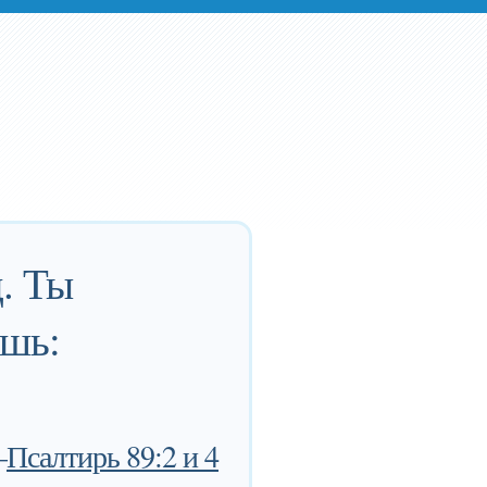
. Ты
ишь:
—
Псалтирь 89:2 и 4