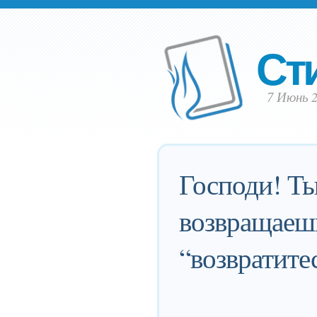
Ст
7 Июнь 2
Господи! Ты
возвращаешь
“возвратите