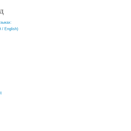
д
языках:
/ English)
ال