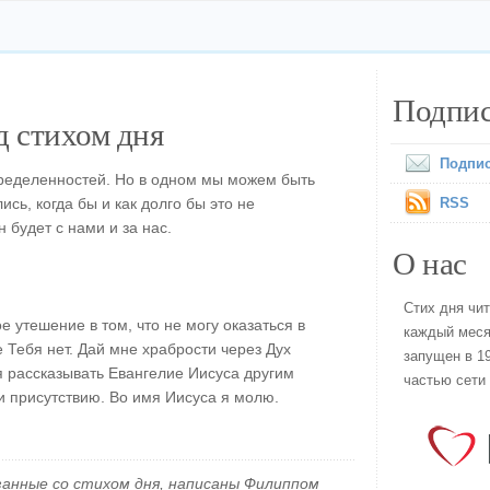
Подпис
 стихом дня
Подпис
пределенностей. Но в одном мы можем быть
сь, когда бы и как долго бы это не
RSS
 будет с нами и за нас.
О нас
Стих дня чи
 утешение в том, что не могу оказаться в
каждый меся
е Тебя нет. Дай мне храбрости через Дух
запущен в 19
я рассказывать Евангелие Иисуса другим
частью сети
и присутствию. Во имя Иисуса я молю.
занные со стихом дня, написаны Филиппом