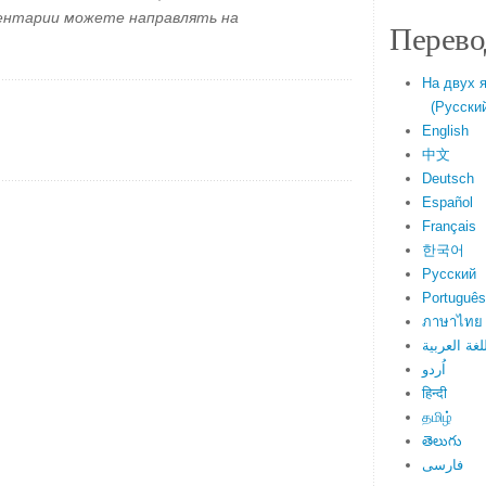
ментарии можете направлять на
Перево
На двух 
(Русский 
English
中文
Deutsch
Español
Français
한국어
Русский
Português
ภาษาไทย
لغة العربية
اُردو
हिन्दी
தமிழ்
తెలుగు
فارسی