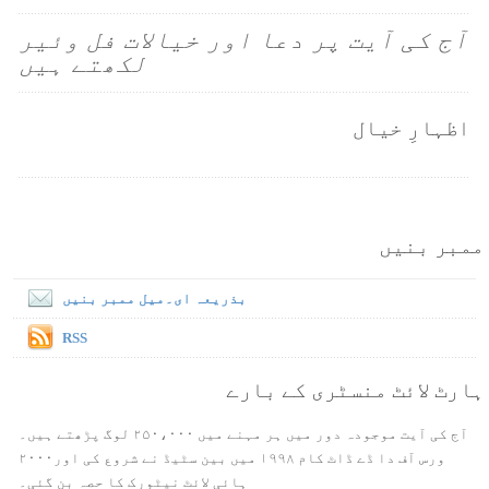
آج کی آیت پر دعا اور خیالات فل وئیر
لکھتے ہیں
اظہارِ خیال
ممبر بنیں
بذریعہ ای۔میل ممبر بنیں
RSS
ہارٹ لائٹ منسٹری کے بارے
آج کی آیت موجودہ دور میں ہر مہنے میں ۲۵۰،۰۰۰ لوگ پڑھتے ہیں۔
ورس آف دا ڈے ڈاٹ کام ۱۹۹۸ میں بین سٹیڈ نے شروع کی اور۲۰۰۰
ہائی لائٹ نیٹورک کا حصہ بن گئی۔