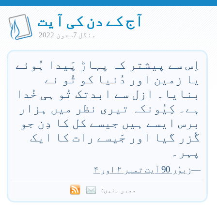
آج کے دن کی آیت
منگل 7. جون 2022
اِس سے پیشتر کہ پہاڑ پَیدا ہُوئے
یا زمین اور دُنیا کو تُو نے
بنایا۔ ازل سے ابدتک تُو ہی خُدا
ہے۔ کِیُونکہ تیری نظر میں ہزار
برس ایسے ہیں جیسے کل کا دِن جو
گُزر گیا اور جَیسے رات کا ایک
پہر۔
—
زبوُر 90 آیت تمبر ۲ اور ۴
ممبر بنیں: