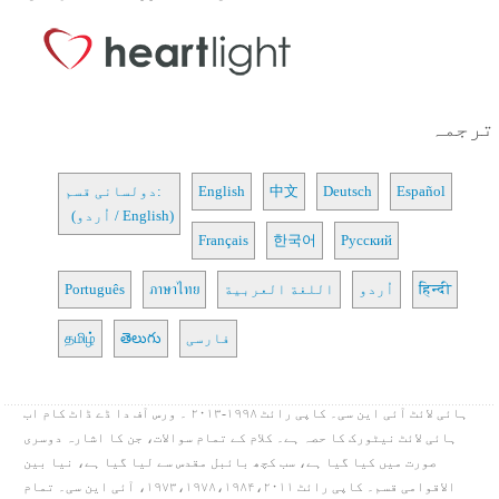
ترجمہ
Español
Deutsch
中文
English
دولسانی قسم:
(اُردو / English)
Français
한국어
Русский
हिन्दी
اُردو
اللغة العربية
ภาษาไทย
Português
فارسی
తెలుగు
தமிழ்
ہائی لائٹ آئی این سی۔ کاپی رائٹ ۱۹۹۸-۲۰۱۳ ۔ ورس آف دا ڈے ڈاٹ کام اب
ہائی لائٹ نیٹورک کا حصہ ہے۔ کلام کے تمام سوالات، جن کا اشارہ دوسری
صورت میں کیا گیا ہے، سب کچھ بائبل مقدس سے لیا گیا ہے، نیا بین
الاقوامی قسم۔ کاپی رائٹ ۱۹۷۳،۱۹۷۸،۱۹۸۴،۲۰۱۱، آئی این سی۔ تمام