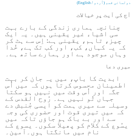
دولسانی قسم (اُردو / English)
آج کی آیت پر خیالات
چنانچہ ہماری زندگی کے بارے بہت
سی اشیاء غیر یقینی ہیں۔ یہ ایک
چیز، تاہم، یقینی ہے: اِس سے ہٹ کر
کہ یہ کہاں، کب، اور کب تک ہے، خُدا
وہاں موجود ہے اور ہمارے ساتھ ہے۔
میری دعا
ابدیت کا باپ، میں یہ جان کر بہت
اطمینان محسوس کرتا ہوں کہ میں اُس
جگہ اور اُس وقت میں نہیں ہو سکتا
جہاں تُو نہیں ہے۔ رُوح القدس کے
وسیلہ سے میری ہمت کو ایسی جُنبش دے
کہ میں تیری قوت اور حضوری کی وجہ
سے اور بے باک ہو جاؤں تاکہ میں
یسُوع کے کلام کو پھیلا سکوں۔ یسوع کے
نام میں مانگتا ہوں۔آمین۔