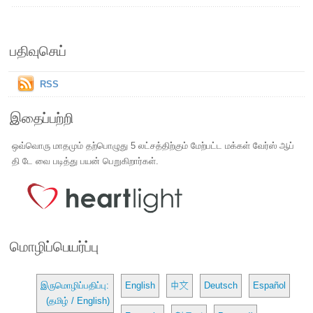
பதிவுசெய்
RSS
இதைப்பற்றி
ஒவ்வொரு மாதமும் தற்பொழுது 5 லட்சத்திற்கும் மேற்பட்ட மக்கள் வேர்ஸ் ஆப்
தி டே வை படித்து பயன் பெறுகிறார்கள்.
மொழிப்பெயர்ப்பு
இருமொழிப்பதிப்பு:
English
中文
Deutsch
Español
(தமிழ் / English)