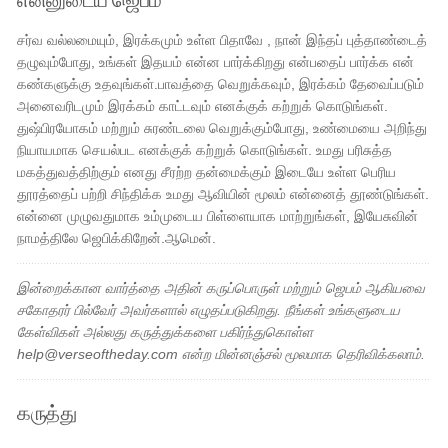
சர்வ வல்லமையும், இரக்கமும் உள்ள பிதாவே , நான் இந்தப் புத்தாண்டைத்
தழுவும்போது, ​​உங்கள் இதயம் என்ன பார்க்கிறது என்பதைப் பார்க்க என்
கண்களுக்கு உதவுங்கள்.பாவத்தை வெறுக்கவும், இரக்கம் தேவைப்படும்
அனைவரிடமும் இரக்கம் காட்டவும் எனக்குக் கற்றுக் கொடுங்கள்.
துஷ்பிரயோகம் மற்றும் சுரண்டலை வெறுக்கும்போது, ​​உண்மையை அறிந்து
நியாயமாக செயல்பட எனக்குக் கற்றுக் கொடுங்கள். உமது பரிசுத்த
மகத்துவத்திற்கும் எனது சீரற்ற தன்மைக்கும் இடையே உள்ள பெரிய
தூரத்தைப் பற்றி சிந்திக்க உமது ஆவியின் மூலம் என்னைத் தூண்டுங்கள்.
என்னை முழுவதுமாக உம்முடைய பிள்ளையாக மாற்றுங்கள், இயேசுவின்
நாமத்திலே ஜெபிக்கிறேன்.ஆமென்.
இன்றைக்கான வார்த்தை அதின் கருப்பொருள் மற்றும் ஜெபம் ஆகியவை
சகோதரர் பில்வேர் அவர்களால் எழுதப்படுகிறது. நீங்கள் உங்களுடைய
கேள்விகள் அல்லது கருத்துக்களை பகிர்ந்துகொள்ள
help@verseoftheday.com என்ற மின்னஞ்சல் மூலமாக தெரிவிக்கலாம்.
கருத்து