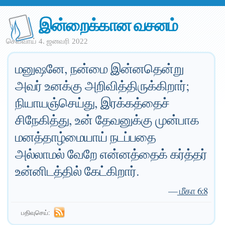
இன்றைக்கான வசனம்
செவ்வாய் 4. ஜனவரி 2022
மனுஷனே, நன்மை இன்னதென்று
அவர் உனக்கு அறிவித்திருக்கிறார்;
நியாயஞ்செய்து, இரக்கத்தைச்
சிநேகித்து, உன் தேவனுக்கு முன்பாக
மனத்தாழ்மையாய் நடப்பதை
அல்லாமல் வேறே என்னத்தைக் கர்த்தர்
உன்னிடத்தில் கேட்கிறார்.
—
மீகா 6:8
பதிவுசெய்: