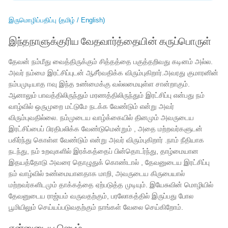
இருமொழிப்பதிப்பு (தமிழ் / English)
இந்தநாளுக்குரிய வேதவார்த்தையின் கருப்பொருள்
தேவன் நம்மீது வைத்திருக்கும் சித்தத்தை பகுத்தறிவது கடினம் அல்ல.
அவர் நம்மை இரட்சிப்புடன் ஆசீர்வதிக்க விரும்புகிறார்.அவரது குமாரனின்
நம்பமுடியாத ஈவு இந்த உண்மைக்கு வல்லமையுள்ள சான்றாகும்.
ஆனாலும் பாவத்திலிருந்தும் மரணத்திலிருந்தும் இரட்சிப்பு என்பது நம்
வாழ்வில் ஒருமுறை மட்டுமே நடக்க வேண்டும் என்று அவர்
விரும்புவதில்லை. நம்முடைய வாழ்க்கையில் தினமும் அவருடைய
இரட்சிப்பைப் பிரதிபலிக்க வேண்டுமென்றும் , அதை மற்றவர்களுடன்
பகிர்ந்து கொள்ள வேண்டும் என்று அவர் விரும்புகிறார் .நாம் நீதியாக
நடந்து, நம் உறவுகளில் இரக்கத்தைப் பின்தொடர்ந்து, தாழ்மையான
இதயத்தோடு அவரை தொழுதுக் கொண்டால் , தேவனுடைய இரட்சிப்பு
நம் வாழ்வில் உண்மையானதாக மாறி, அவருடைய கிருபையால்
மற்றவர்களிடமும் தாக்கத்தை ஏற்படுத்த முடியும். இயேசுவின் மொழியில்
தேவனுடைய ராஜ்யம் வருவதற்கும், பரலோகத்தில் இருப்பது போல
பூமியிலும் செய்யப்படுவதற்கும் நாங்கள் வேலை செய்கிறோம்.
என்னுடைய ஜெபம்