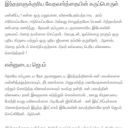
இந்தநாளுக்குரிய வேதவார்த்தையின் கருப்பொருள்
மன்னிப்பு ! என்ன ஒரு மதுரமான, விலையேறபெற்ற ஈவு . நாம்
சரிசெய்யவோ, ஈடுசெய்யவோ அல்லது செலுத்தவோ பெலன் அற்றவர்கள்
என்பதை உணர்ந்து , தேவன் தம்முடைய குமாரனாகிய இயேசுவின்
மூலமாய் அதை நமக்காக செய்தார். அவருடன், ஒவ்வொரு நாளும் ஒரு
புதிய கிருபை மற்றும் ஒரு புதிய ஜீவனை நம்மில் தருகிறார் . ஆனால்,
அதை நம்மிடம் கொடுப்பதற்காக அவர் எவ்வளவு பெரிய விலையை
கொடுத்தார் !
என்னுடைய ஜெபம்
பிதாவே உம்முடைய நேச குமாரனுடைய இரத்தத்தினால் என் பாவங்களை
மன்னித்தjதற்காகவும், நீர் எனக்காக அனுபவித்த மனவேதனைக்காகவும்
மற்றும் கொடுத்த விலைக்காகவும் உமக்கு நன்றி. என் பாவத்தின்
விலையை நான் இலகுவாக எடுத்துக் கொள்ளாமல் , உனது கிருபையை
போற்றி உமது மகிமைக்காக அடியேன் ஜீவிப்பேன் . என் இரட்சிப்புக்காக
அனைத்தையும் இழந்த இரட்சகர் இயேசுவின் நாமத்தினாலே நான் ஜெபம்
செய்கிறேன். ஆமென்.