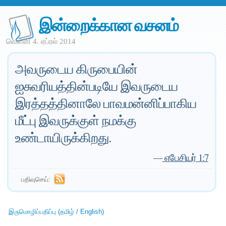
இன்றைக்கான வசனம்
வெள்ளி 4. ஏப்ரல் 2014
அவருடைய கிருபையின்
ஐசுவரியத்தின்படியே இவருடைய
இரத்தத்தினாலே பாவமன்னிப்பாகிய
மீட்பு இவருக்குள் நமக்கு
உண்டாயிருக்கிறது.
—
எபேசியர் 1:7
பதிவுசெய்:
இருமொழிப்பதிப்பு (தமிழ் / English)