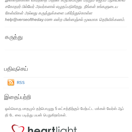
இன்றைக்கான வார்த்தை அதின் கருப்பொருள் மற்றும் ஜெபம் ஆகியவை
சகோதரர் பில்வேர் அவர்களால் எழுதப்படுகிறது. நீங்கள் உங்களுடைய
கேள்விகள் அல்லது கருத்துக்களை பகிர்ந்துகொள்ள
help@verseoftheday.com என்ற மின்னஞ்சல் மூலமாக தெரிவிக்கலாம்.
கருத்து
பதிவுசெய்
RSS
இதைப்பற்றி
ஒவ்வொரு மாதமும் தற்பொழுது 5 லட்சத்திற்கும் மேற்பட்ட மக்கள் வேர்ஸ் ஆப்
தி டே வை படித்து பயன் பெறுகிறார்கள்.