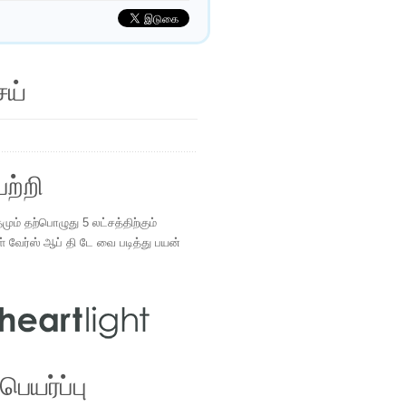
ெய்
ற்றி
ம் தற்பொழுது 5 லட்சத்திற்கும்
ள் வேர்ஸ் ஆப் தி டே வை படித்து பயன்
.
ெயர்ப்பு