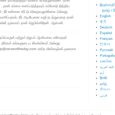
்லா நாமத்திற்கும் மேலாக உயர்த்துகிறேன். நான்
இருமொழிப்ப
நான் உம்மை கனப்படுத்தவும் உம்மோடு நித்திய
(தமிழ் / E
ேன். நீர் என்னை விட்டு விலகுவதுமில்லை அல்லது
English
வாசிப்பதால், நீர் அடியேனை வழி நடத்துவதை நான்
中文
ுவின் மூலமாய் நான் ஜெபிக்கிறேன். ஆமென்.
Deutsch
Español
ப்பொருள் மற்றும் ஜெபம் ஆகியவை சகோதரர்
Français
ு. நீங்கள் உங்களுடைய கேள்விகள் அல்லது
한국어
elp@verseoftheday.com என்ற மின்னஞ்சல் மூலமாக
Русский
Português
ภาษาไทย
اللغة العربية
اُردو
हिन्दी
தமிழ்
తెలుగు
فارسی