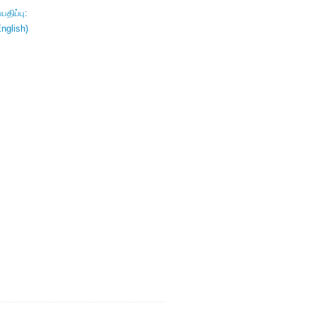
திப்பு:
nglish)