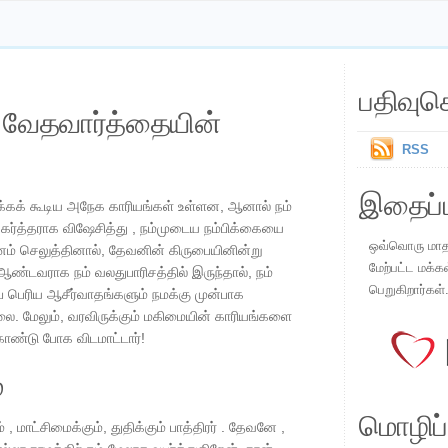
பதிவுச
ய வேதவார்த்தையின்
RSS
இதைப்ப
க்கக் கூடிய அநேக காரியங்கள் உள்ளன, ஆனால் நம்
ர்த்தராக விஷேசித்து , நம்முடைய நம்பிக்கையை
ஒவ்வொரு மாதமு
ம் செலுத்தினால், தேவனின் கிருபையினின்று
மேற்பட்ட மக்க
 ஆண்டவராக நம் வலதுபாரிசத்தில் இருந்தால், நம்
பெறுகிறார்கள்
பெரிய ஆசீர்வாதங்களும் நமக்கு முன்பாக
்லை. மேலும், வரவிருக்கும் மகிமையின் காரியங்களை
ண்டு போக விடமாட்டார்!
்
மொழிப்ப
 , மாட்சிமைக்கும், துதிக்கும் பாத்திரர் . தேவனே ,