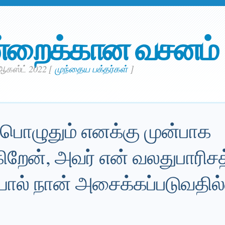
்றைக்கான வசனம்
ஆகஸ்ட் 2022
[
முந்தைய பக்தர்கள்
]
்பொழுதும் எனக்கு முன்பாக
ிறேன், அவர் என் வலதுபாரிசத
யால் நான் அசைக்கப்படுவதில