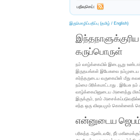
பதிவுசெய்:
இருமொழிப்பதிப்பு (தமிழ் / English)
இந்தநாளுக்குரி
கருப்பொருள்
நம் வாழ்க்கையில் இடையூறு உண்டா
இருதயங்கள் இயேசுவை நம்முடைய க
கர்த்தருடைய வருகையின் மீது கவன
நம்மை பிரிக்கமாட்டாது . இயேசு நம்
வாழ்க்கையினுடைய அனைத்து மிகப் 
இருக்கும், நாம் அசைக்கப்படுவதில
எந்த ஒரு விஷயமும் கொள்ளைக் கொ
என்னுடைய ஜெபம
பரிசுத்த ஆண்டவரே, நீர் மகிமைக்கும்