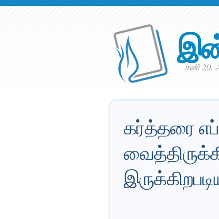
இன
சனி 20. 
கர்த்தரை எப
வைத்திருக்க
இருக்கிறபடி