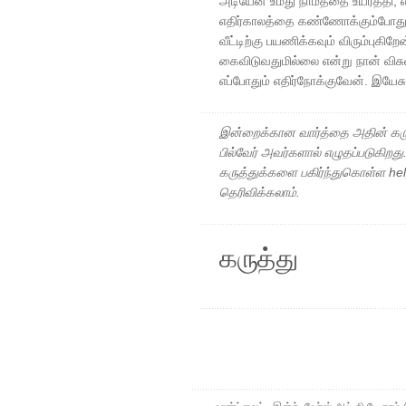
அடியேன் உமது நாமத்தை உயர்த்தி, எல
எதிர்காலத்தை கண்ணோக்கும்போது , 
வீட்டிற்கு பயணிக்கவும் விரும்புகிற
கைவிடுவதுமில்லை என்று நான் விசு
எப்போதும் எதிர்நோக்குவேன். இயேச
இன்றைக்கான வார்த்தை அதின் கரு
பில்வேர் அவர்களால் எழுதப்படுகிறத
கருத்துக்களை பகிர்ந்துகொள்ள h
தெரிவிக்கலாம்.
கருத்து