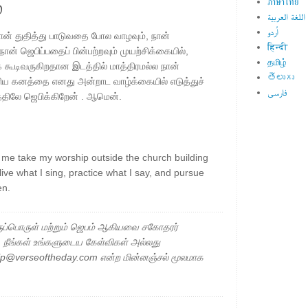
்
ภาษาไทย
اللغة العربية
اُردو
, நான் துதித்து பாடுவதை போல வாழவும், நான்
हिन्दी
் ஜெபிப்பதைப் பின்பற்றவும் முயற்சிக்கையில்,
தமிழ்
கூடிவருகிறதான இடத்தில் மாத்திரமல்ல நான்
తెలుగు
ுரிய கனத்தை எனது அன்றாட வாழ்க்கையில் எடுத்துச்
فارسی
்திலே ஜெபிக்கிறேன் . ஆமென்.
 me take my worship outside the church building
o live what I sing, practice what I say, and pursue
en.
ப்பொருள் மற்றும் ஜெபம் ஆகியவை சகோதரர்
ு. நீங்கள் உங்களுடைய கேள்விகள் அல்லது
elp@verseoftheday.com என்ற மின்னஞ்சல் மூலமாக