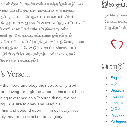
இதைப்ப
ன்பற்றவும், அவர்களின் சத்தத்திற்குக் கீழ்ப்படிய
. தேவன் மட்டுமே தன்னை உண்மையுள்ளவராகவும்
ஒவ்வொரு மாதமு
ரூபித்துள்ளார். அவருடைய வல்லமையில் அவர்
மேற்பட்ட மக்க
்கேற்ற பயமானது ஒரு "சபையை சார்ந்த காரியமாக "
பெறுகிறார்கள்
ின் காரியமாக " என்னவேண்டுமென்று என்று
்படுகிறது. அவருடைய கட்டளைகளுக்குக் நாம்
வேண்டும், நாம் அவருக்குச் ஊழியஞ் செய்து , நம்
 சார்ந்திருக்க வேண்டும். சபையில் மௌனமாய்
படுத்தி துதித்து அவருக்குரிய மகிமையை, நாம்
தே சிறந்த செயலாகும் !
மொழிப்ப
s Verse...
English
中文
 their lead and obey their voice. Only God
Deutsch
 and loving through the ages. In his might he is
Español
eeing reverence as a "church thing," we are
Français
thing." We are to obey and keep his
한국어
him and depend upon him in our daily lives.
Русский
ly, reverence is action to his glory!
Português