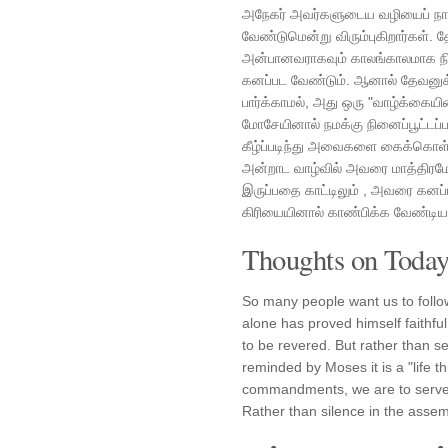
அநேகர் அவர்களுடைய வழியைப் நாம் பி
வேண்டுமென்று விரும்புகிறார்கள்
அன்பானவராகவும் காலங்காலமாக நி
கனப்பட வேண்டும். ஆனால் தேவனுக
பார்க்காமல், அது ஒரு "வாழ்க்கைய
மோசேயினால் நமக்கு நினைப்பூட்டப
கீழ்ப்படிந்து அவைகளை கைக்கொள்ள
அன்றாட வாழ்வில் அவரை மாத்திரமே
இருப்பதை காட்டிலும் , அவரை கனப்
கிரியையினால் காண்பிக்க வேண்டிய
Thoughts on Today'
So many people want us to follow
alone has proved himself faithful
to be revered. But rather than s
reminded by Moses it is a "life 
commandments, we are to serve 
Rather than silence in the assemb