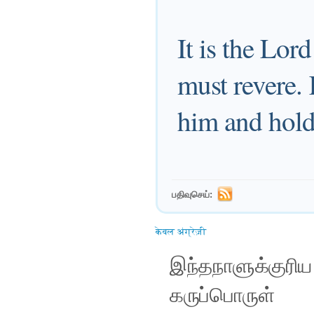
It is the Lo
must revere.
him and hold 
பதிவுசெய்:
केवल अंग्रेज़ी
இந்தநாளுக்குரி
கருப்பொருள்