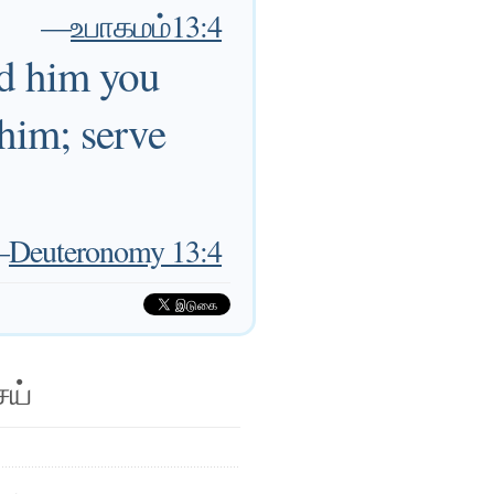
—
உபாகமம்13:4
nd him you
him; serve
—
Deuteronomy 13:4
ெய்