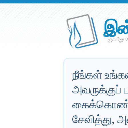
இன
ஞாயிறு 9
நீங்கள் உங்க
அவருக்குப்
கைக்கொண்டு
சேவித்து, அ