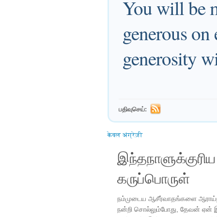
You will be 
generous on 
generosity wi
பதிவுசெய்:
केवल अंग्रेज़ी
இந்தநாளுக்குரி
கருப்பொருள்
நம்முடைய ஆசீர்வாதங்களை ஆராய்ந
நன்றி சொல்லும்போது, ​​தேவன் ஏன்