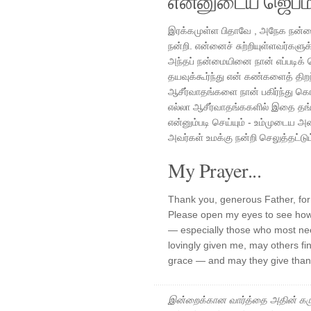
என்னுடைய ஜெபம
இரக்கமுள்ள பிதாவே , அநேக நன்ம
நன்றி. என்னைச் சுற்றியுள்ளவர்களுக
அந்தப் நன்மையினை நான் எப்படிக் கொ
தயவுக்கூர்ந்து என் கண்களைத் திறந
ஆசீர்வாதங்களை நான் பகிர்ந்து கொ
எல்லா ஆசீர்வாதங்ககளில் இதை தங்
என்னும்படி செய்யும் - உம்முடைய
அவர்கள் உமக்கு நன்றி செலுத்தட்டு
My Prayer...
Thank you, generous Father, for 
Please open my eyes to see how 
— especially those who most nee
lovingly given me, may others fin
grace — and may they give thank
இன்றைக்கான வார்த்தை அதின் கரு