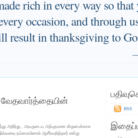
made rich in every way so that
every occasion, and through u
ll result in thanksgiving to Go
பதிவுச
ய வேதவார்த்தையின்
RSS
இதைப்ப
்து அறிந்து , அவருடைய அற்புதமான கிருபைக்காக
 இவ்வளவு நம்மையினால் ஆசீர்வதித்தார் என்று