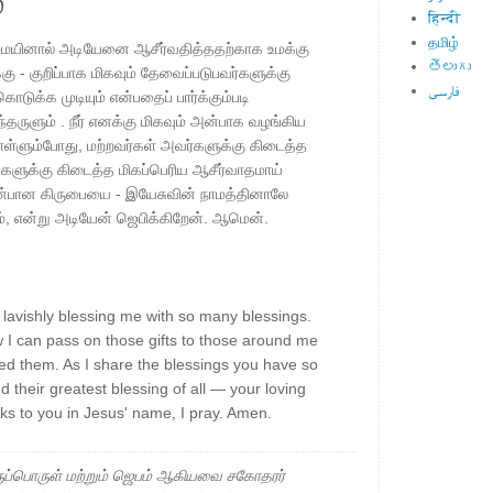
்
हिन्दी
தமிழ்
ையினால் அடியேனை ஆசீர்வதித்ததற்காக உமக்கு
తెలుగు
்கு - குறிப்பாக மிகவும் தேவைப்படுபவர்களுக்கு
فارسی
டுக்க முடியும் என்பதைப் பார்க்கும்படி
்தருளும் . நீர் எனக்கு மிகவும் அன்பாக வழங்கிய
ள்ளும்போது, ​​மற்றவர்கள் அவர்களுக்கு கிடைத்த
களுக்கு கிடைத்த மிகப்பெரிய ஆசீர்வாதமாய்
 அன்பான கிருபையை - இயேசுவின் நாமத்தினாலே
ம், என்று அடியேன் ஜெபிக்கிறேன். ஆமென்.
lavishly blessing me with so many blessings.
I can pass on those gifts to those around me
d them. As I share the blessings you have so
d their greatest blessing of all — your loving
s to you in Jesus' name, I pray. Amen.
ப்பொருள் மற்றும் ஜெபம் ஆகியவை சகோதரர்