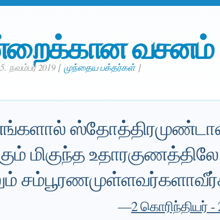
்றைக்கான வசனம்
5. நவம்பர் 2019
[
முந்தைய பக்தர்கள்
]
எங்களால் ஸ்தோத்திரமுண்டா
கும் மிகுந்த உதாரகுணத்திலே 
ும் சம்பூரணமுள்ளவர்களாவீர்
—
2 கொரிந்தியர் - 2