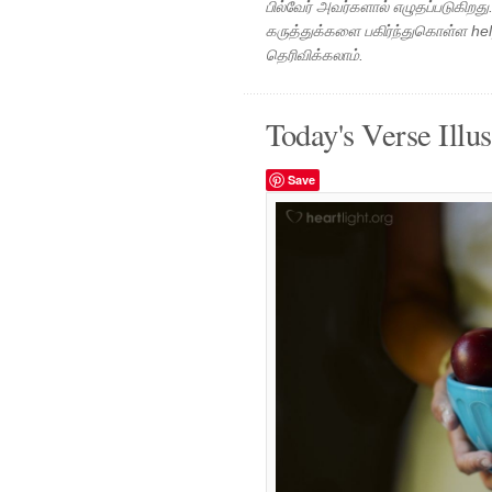
பில்வேர் அவர்களால் எழுதப்படுகிறத
கருத்துக்களை பகிர்ந்துகொள்ள h
தெரிவிக்கலாம்.
Today's Verse Illus
Save