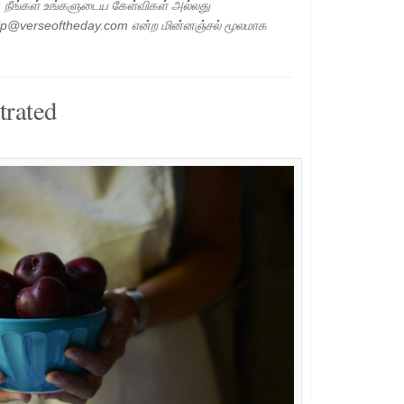
ு. நீங்கள் உங்களுடைய கேள்விகள் அல்லது
elp@verseoftheday.com என்ற மின்னஞ்சல் மூலமாக
trated