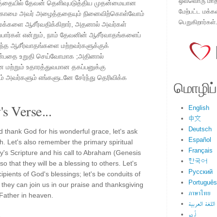
ஒவ்வொரு மாதமு
த்தையில் தேவன் தெளிவுபடுத்திய முதன்மையான
மேற்பட்ட மக்க
ரகாமை அவர் அழைத்ததையும் நினைவிற்கொள்வோம்
பெறுகிறார்கள்
மக்களை ஆசீர்வதிக்கிறார், அதனால் அவர்கள்
்பார்கள் என்றும், நாம் தேவனின் ஆசீர்வாதங்களைப்
அந்த ஆசீர்வாதங்களை மற்றவர்களுக்குக்
என்பதை உறுதி செய்வோமாக ;அதினால்
 மற்றும் உதாரத்துவமான தகப்பனுக்கு
் அவர்களும் எங்களுடனே சேர்ந்து தெரிவிக்க
மொழிப்ப
s Verse...
English
中文
Deutsch
 thank God for his wonderful grace, let's ask
Español
 Let's also remember the primary spiritual
Français
y's Scripture and his call to Abraham (Genesis
한국어
o that they will be a blessing to others. Let's
Русский
pients of God's blessings; let's be conduits of
Português
 they can join us in our praise and thanksgiving
ภาษาไทย
Father in heaven.
اللغة العربية
اُردو