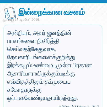
இன்றைக்கான வசனம்
ஞாயிறு 15. டிசம்பர் 2019
அன்றியும், அவர் ஜனத்தின்
பாவங்களை நிவிர்த்தி
செய்வதற்கேதுவாக,
தேவகாரியங்களைக்குறித்து
இரக்கமும் உண்மையுமுள்ள பிரதான
ஆசாரியாராயிருக்கும்படிக்கு
எவ்விதத்திலும் தம்முடைய
சகோதரருக்கு
ஒப்பாகவேண்டியதாயிருந்தது.
—
எபிரெயர்-Hebrews - 2:17