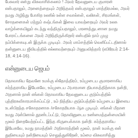
பேசுவார் என்று விசுவாசிக்கலாம் ! அவர் தேவனுடைய குமாரன்
என்பதாலும், அனைத்தையும் அறிந்தவர் என்பதாலும் மாத்திரமல்ல, அவர்
நமது அழிந்து போகிற உலகில் உள்ள சவால்கள், வலிகள், சிரமங்கள்,
சோதனைகள் மற்றும் கஷ்டங்கள் இவை யாவற்றையும் அவர் உலக
வாழ்க்கையிலும் கடந்து வந்திருப்பதாலும், மரணத்துடனான நமது
போராட்டங்களை அவர் அறிந்திருக்கிறார் என்பதில் நாம் முழு
நம்பிக்கையுடன் இருக்க முடியும். அவர் மாம்சத்தில் வெளிப்பட்டதினால்
தன்னுடைய ஜீவியத்தில் எல்லாவற்றையும் அனுபவித்தார் (எபிரேயர் 2:14-
18, 4:14-16).
என்னுடைய ஜெபம்
பிதாவாகிய தேவனே உமக்கு ஸ்தோத்திரம், உம்முடைய குமாரனாகிய
கர்த்தராகிய இயேசுவே, உம்முடைய அபாரமான தியாகத்திற்காக நன்றி,
அதனால் நான் எங்கள் பிதாவாகிய தேவனுடைய குடும்பத்தில்
புத்திரசுவீகாரமாக்கப்பட்டு , உம் நித்திய குடும்பத்தில் உம்முடைய இளைய
உடன்பிறந்த சகோதரனாக /சகோதரியாக ஆக முடியும். எங்கள் மீதான
உமது அன்பினால் தூண்டப்பட்டு, பிதாவினுடைய உண்மைத்தன்மையின்
மூலம் நிறைவேற்றப்பட்ட இந்த கிருபைக்காக நன்றி. கர்த்தராகிய
இயேசுவே, உமது நாமத்தின் அதிகாரத்தின் மூலம், நான் உமக்கு என்
துதியையும் நன்றியையும் செலுத்துகிறேன், உம்மை விசுவாசித்து