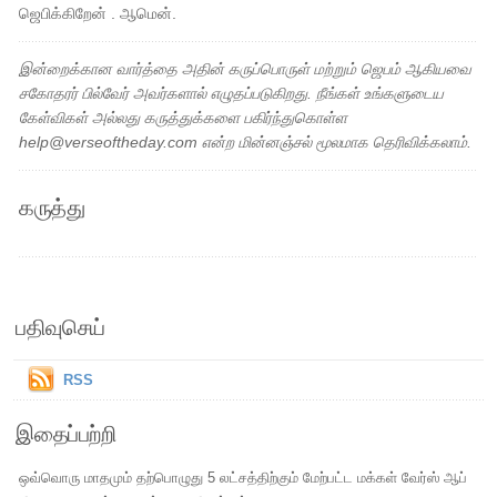
ஜெபிக்கிறேன் . ஆமென்.
இன்றைக்கான வார்த்தை அதின் கருப்பொருள் மற்றும் ஜெபம் ஆகியவை
சகோதரர் பில்வேர் அவர்களால் எழுதப்படுகிறது. நீங்கள் உங்களுடைய
கேள்விகள் அல்லது கருத்துக்களை பகிர்ந்துகொள்ள
help@verseoftheday.com என்ற மின்னஞ்சல் மூலமாக தெரிவிக்கலாம்.
கருத்து
பதிவுசெய்
RSS
இதைப்பற்றி
ஒவ்வொரு மாதமும் தற்பொழுது 5 லட்சத்திற்கும் மேற்பட்ட மக்கள் வேர்ஸ் ஆப்