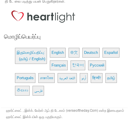
தி டே வை படித்து பயன் பெறுகிறார்கள்.
மொழிப்பெயர்ப்பு
இருமொழிப்பதிப்பு:
English
中文
Deutsch
Español
(தமிழ் / English)
Français
한국어
Русский
Português
ภาษาไทย
اللغة العربية
اُردو
हिन्दी
தமிழ்
తెలుగు
فارسی
ஹார்ட்லைட் , இன்க். வேர்ஸ் ஆப் தி டே.காம் (verseoftheday.Com) என்ற இணயதளம்
ஹார்ட்லைட் இன்க் யின் ஒரு பகுதியாகும்.