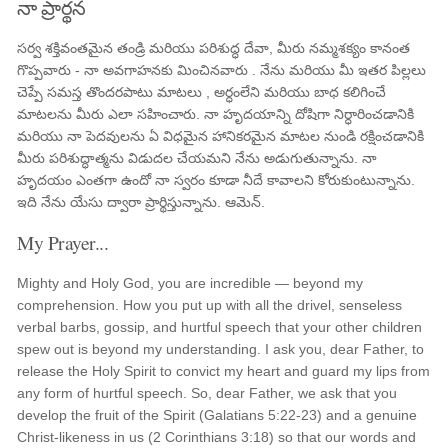
నా ప్రార్థన
సర్వ శక్తివంతమైన తండ్రి మరియు పరిశుద్ధ దేవా, మీరు నమ్మశక్యం కానంత
గొప్పవారు - నా అవగాహనకు మించినవారు . నేను మరియు మీ ఇతర పిల్లలు
చెప్పే సమస్త తొందరపాటు మాటలు , అర్ధంలేని మరియు బాధ కలిగించే
మాటలను మీరు ఎలా సహించారు. నా హృదయాన్ని దోషిగా నిర్ధారించడానికి
మరియు నా పెదవులను ఏ విధమైన హానికరమైన మాటల నుండి రక్షించడానికి
మీరు పరిశుద్ధాత్మను విడుదల చేయమని నేను అడుగుతున్నాను. నా
హృదయం ఎంతగా ఉందో నా స్వరం కూడా నీదే కావాలని కోరుకుంటున్నాను.
ఇది నేను యేసు ద్వారా ప్రార్థిస్తున్నాను. ఆమెన్.
My Prayer...
Mighty and Holy God, you are incredible — beyond my
comprehension. How you put up with all the drivel, senseless
verbal barbs, gossip, and hurtful speech that your other children
spew out is beyond my understanding. I ask you, dear Father, to
release the Holy Spirit to convict my heart and guard my lips from
any form of hurtful speech. So, dear Father, we ask that you
develop the fruit of the Spirit (Galatians 5:22-23) and a genuine
Christ-likeness in us (2 Corinthians 3:18) so that our words and