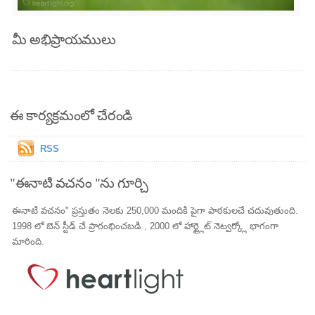
మీ అభిప్రాయములు
ఈ కార్యక్రమంలో చేరండి
RSS
"ఈనాటి వచనం "ను గూర్చి
ఈనాటి వచనం" ప్రస్తుతం నెలకు 250,000 మందికి పైగా పాఠకులచే చదువుతుంది.
1998 లో బెన్ స్టీడ్ చే ప్రారంభించబడి , 2000 లో హార్ట్లైట్ నెట్వర్క్లో భాగంగా
మారింది.