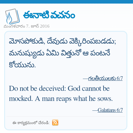
ఈనాటి వచనం
మంగళవారం 7. జూన్ 2016
మోసపోకుడి, దేవుడు వెక్కిరింపబడడు;
మనుష్యుడు ఏమి విత్తునో ఆ పంటనే
కోయును.
—
గలతీయులకు 6:7
Do not be deceived: God cannot be
mocked. A man reaps what he sows.
—
Galatians 6:7
ఈ కార్యక్రమంలో చేరండి: