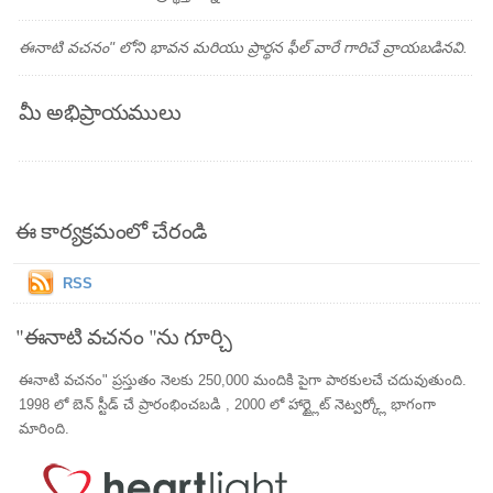
ఈనాటి వచనం" లోని భావన మరియు ప్రార్థన ఫీల్ వారే గారిచే వ్రాయబడినవి.
మీ అభిప్రాయములు
ఈ కార్యక్రమంలో చేరండి
RSS
"ఈనాటి వచనం "ను గూర్చి
ఈనాటి వచనం" ప్రస్తుతం నెలకు 250,000 మందికి పైగా పాఠకులచే చదువుతుంది.
1998 లో బెన్ స్టీడ్ చే ప్రారంభించబడి , 2000 లో హార్ట్లైట్ నెట్వర్క్లో భాగంగా
మారింది.