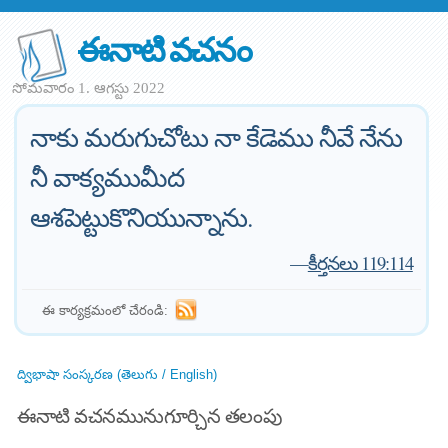
ఈనాటి వచనం
సోమవారం 1. ఆగస్టు 2022
నాకు మరుగుచోటు నా కేడెము నీవే నేను
నీ వాక్యముమీద
ఆశపెట్టుకొనియున్నాను.
—
కీర్తనలు 119:114
ఈ కార్యక్రమంలో చేరండి:
ద్విభాషా సంస్కరణ (తెలుగు / English)
ఈనాటి వచనమునుగూర్చిన తలంపు