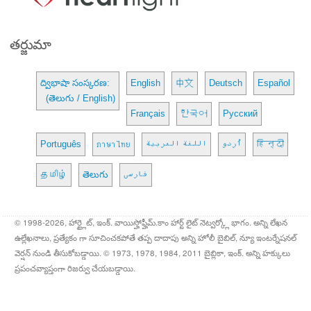
తర్జుమా
ద్విభాషా సంస్కరణ:
English
中文
Deutsch
Español
(తెలుగు / English)
Français
한국어
Русский
Português
ภาษาไทย
اللغة العربية
اُردو
हिन्दी
தமிழ்
తెలుగు
فارسی
© 1998-2026, హార్ట్లైట్, ఇంక్. వాయిస్హోఫ్హీమ్.కాం హార్ట్ లైట్ నెట్వర్క్లో భాగం. అన్ని లేఖన
ఉల్లేఖనాలు, ప్రత్యేకం గా సూచించకపోతే తప్ప దాదాపు అన్ని హోలీ బైబిల్, న్యూ ఇంటర్నేషనల్
వెర్షన్ నుండి తీసుకోబడ్డాయి. © 1973, 1978, 1984, 2011 బైబ్లికా, ఇంక్. అన్ని హక్కులు
ప్రపంచవ్యాప్తంగా రిజర్వు చేయబడ్డాయి.