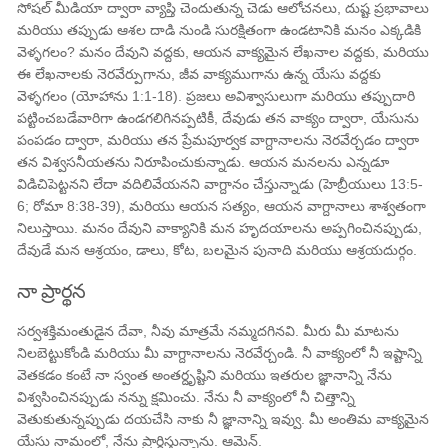
సోషల్ మీడియా ద్వారా వ్యాప్తి చెందుతున్న చెడు ఆలోచనలు, దుష్ట ప్రభావాలు
మరియు తప్పుడు ఆశల దాడి నుండి సురక్షితంగా ఉండటానికి మనం ఎక్కడికి
వెళ్ళగలం? మనం దేవుని వద్దకు, ఆయన వాక్యమైన లేఖనాల వద్దకు, మరియు
ఈ లేఖనాలకు నెరవేర్పుగాను, జీవ వాక్యముగాను ఉన్న యేసు వద్దకు
వెళ్ళగలం (యోహాను 1:1-18). ప్రజలు అవిశ్వాసులుగా మరియు తప్పుదారి
పట్టించబడేవారిగా ఉండగలిగినప్పటికీ, దేవుడు తన వాక్యం ద్వారా, యేసును
పంపడం ద్వారా, మరియు తన ప్రేమపూర్వక వాగ్దానాలను నెరవేర్చడం ద్వారా
తన విశ్వసనీయతను నిరూపించుకున్నాడు. ఆయన మనలను ఎన్నడూ
విడిచిపెట్టనని లేదా వదిలివేయనని వాగ్దానం చేస్తున్నాడు (హెబ్రీయులు 13:5-
6; రోమా 8:38-39), మరియు ఆయన సత్యం, ఆయన వాగ్దానాలు శాశ్వతంగా
నిలుస్తాయి. మనం దేవుని వాక్యానికి మన హృదయాలను అప్పగించినప్పుడు,
దేవుడే మన ఆశ్రయం, డాలు, కోట, బలమైన పునాది మరియు ఆశ్రయదుర్గం.
నా ప్రార్థన
సర్వశక్తిమంతుడైన దేవా, నీవు మాత్రమే నమ్మదగినవి. మీరు మీ మాటను
నిలబెట్టుకోండి మరియు మీ వాగ్దానాలను నెరవేర్చండి. నీ వాక్యంలో నీ ఇష్టాన్ని
వెతకడం కంటే నా స్వంత అంతర్దృష్టిని మరియు ఇతరుల జ్ఞానాన్ని నేను
విశ్వసించినప్పుడు నన్ను క్షమించు. నేను నీ వాక్యంలో నీ చిత్తాన్ని
వెతుకుతున్నప్పుడు దయచేసి నాకు నీ జ్ఞానాన్ని ఇవ్వు. మీ అంతిమ వాక్యమైన
యేసు నామంలో, నేను ప్రార్థిస్తున్నాను. ఆమెన్.