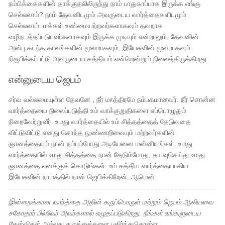
நம்பிக்கைகளின் தாக்குதலிலிருந்து நாம் பாதுகாப்பாக இருக்க எங்கு
செல்லலாம்? நாம் தேவனிடமும் அவருடைய வார்த்தைகளிடமும்
செல்லலாம். மக்கள் உண்மையற்றவர்களாகவும் தவறாக
வழிநடத்தப்படுபவர்களாகவும் இருக்க முடியும் என்றாலும், தேவனின்
அன்பு கடந்த காலங்களின் மூலமாகவும், இயேசுவின் மூலமாகவும்
நிரூபிக்கப்பட்டு அவருடைய சத்தியம் என்றென்றும் நிலைத்திருக்கிறது.
என்னுடைய ஜெபம்
சர்வ வல்லமையுள்ள தேவனே , நீர் மாத்திரமே நம்பகமானவர். நீர் சொன்ன
வார்த்தையை நிலைப்படுத்தி உம் வாக்குறுதிகளை எப்பொழுதும்
நிறைவேற்றுவீர். உமது வார்த்தையில் உம் சித்தத்தைத் தேடுவதை
விட்டுவிட்டு எனது சொந்த நுண்ணறிவையும் மற்றவர்களின்
ஞானத்தையும் நான் நம்பும்போது அடியேனை மன்னியுங்கள். உமது
வார்த்தையில் உமது சித்தத்தை நான் தேடும்போது, ​​தயவுசெய்து உமது
ஞானத்தை எனக்குக் கொடுங்கள். உம் சத்திய வார்த்தையாகிய
இயேசுவின் நாமத்தில் நான் ஜெபிக்கிறேன். ஆமென்.
இன்றைக்கான வார்த்தை அதின் கருப்பொருள் மற்றும் ஜெபம் ஆகியவை
சகோதரர் பில்வேர் அவர்களால் எழுதப்படுகிறது. நீங்கள் உங்களுடைய
கேள்விகள் அல்லது கருத்துக்களை பகிர்ந்துகொள்ள