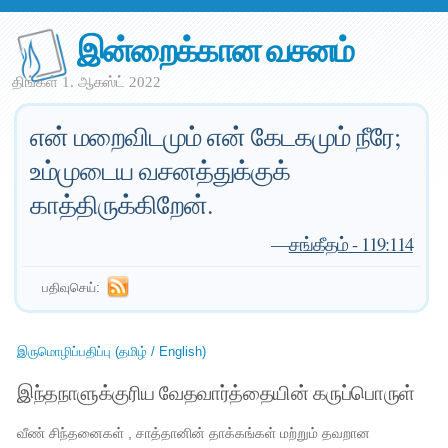
இன்றைக்கான வசனம்
திங்கள் 1. ஆகஸ்ட் 2022
என் மறைவிடமும் என் கேடகமும் நீரே;
உம்முடைய வசனத்துக்குக்
காத்திருக்கிறேன்.
—
சங்கீதம் - 119:114
பதிவுசெய்:
இருமொழிப்பதிப்பு (தமிழ் / English)
இந்தநாளுக்குரிய வேதவார்த்தையின் கருப்பொருள்
வீண் சிந்தனைகள் , சாத்தானின் தாக்கங்கள் மற்றும் தவறான