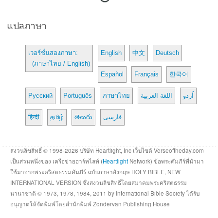
แปลภาษา
เวอร์ชั่นสองภาษา:
English
中文
Deutsch
(ภาษาไทย / English)
Español
Français
한국어
Русский
Português
ภาษาไทย
اللغة العربية
اُردو
हिन्दी
தமிழ்
తెలుగు
فارسی
สงวนลิขสิทธิ์ © 1998-2026 บริษัท Heartlight, Inc เว็บไซต์ Verseoftheday.com
เป็นส่วนหนึ่งของ เครือข่ายฮาร์ทไลท์ (
Heartlight
Network) ข้อพระคัมภีร์ที่นำมา
ใช้มาจากพระคริสตธรรมคัมภีร์ ฉบับภาษาอังกฤษ HOLY BIBLE, NEW
INTERNATIONAL VERSION ซึ่งสงวนลิขสิทธิ์โดยสมาคมพระคริสตธรรม
นานาชาติ © 1973, 1978, 1984, 2011 by International Bible Society ได้รับ
อนุญาตให้จัดพิมพ์โดยสำนักพิมพ์ Zondervan Publishing House