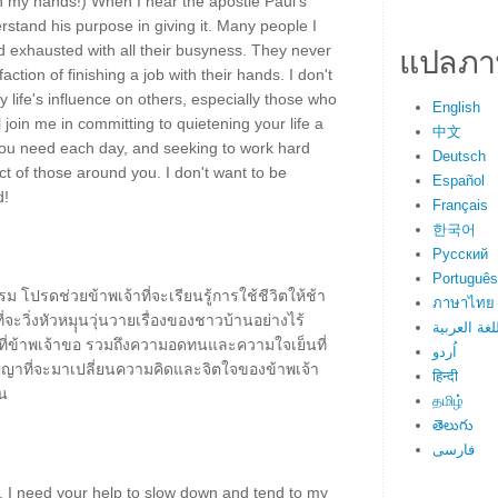
th my hands!) When I hear the apostle Paul's
stand his purpose in giving it. Many people I
แปลภา
d exhausted with all their busyness. They never
action of finishing a job with their hands. I don't
my life's influence on others, especially those who
English
 join me in committing to quietening your life a
中文
 you need each day, and seeking to work hard
Deutsch
ct of those around you. I don't want to be
Español
d!
Français
한국어
Русский
Português
 โปรดช่วยข้าพเจ้าที่จะเรียนรู้การใช้ชีวิตให้ช้า
ภาษาไทย
่จะวิ่งหัวหมุุนวุ่นวายเรื่องของชาวบ้านอย่างไร้
لغة العربية
ที่ข้าพเจ้าขอ รวมถึงความอดทนและความใจเย็นที่
اُردو
ัญญาที่จะมาเปลี่ยนความคิดและจิตใจของข้าพเจ้า
हिन्दी
น
தமிழ்
తెలుగు
فارسی
, I need your help to slow down and tend to my