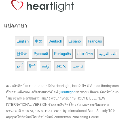
แปลภาษา
English
中文
Deutsch
Español
Français
한국어
Русский
Português
ภาษาไทย
اللغة العربية
اُردو
हिन्दी
தமிழ்
తెలుగు
فارسی
สงวนลิขสิทธิ์ © 1998-2026 บริษัท Heartlight, Inc เว็บไซต์ Verseoftheday.com
เป็นส่วนหนึ่งของ เครือข่ายฮาร์ทไลท์ (
Heartlight
Network) ข้อพระคัมภีร์ที่นำมา
ใช้มาจากพระคริสตธรรมคัมภีร์ ฉบับภาษาอังกฤษ HOLY BIBLE, NEW
INTERNATIONAL VERSION ซึ่งสงวนลิขสิทธิ์โดยสมาคมพระคริสตธรรม
นานาชาติ © 1973, 1978, 1984, 2011 by International Bible Society ได้รับ
อนุญาตให้จัดพิมพ์โดยสำนักพิมพ์ Zondervan Publishing House