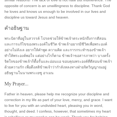
similar reasons! The lack of love is not hate but indifference. The
opposite of concern is an unwillingness to discipline. Thank God
he loves and knows us enough to be involved in our lives and
discipline us toward Jesus and heaven.
คำอธิษฐาน
พระบิดาที่อยู่ในสวรรค์ โปรดช่วยให้ข้าพเจ้าตระหนักถึงการตีสอน
และการแก้ไขของพระองค์ในชีวิต ข้าพเจ้าอยากมีชีวิตเพื่อพระองค์
อย่างไม่ลังเล อยากให้คำพูด ความคิด และการกระทำของข้าพเจ้า
ทำให้พระองค์พอใจ แต่อย่างไรก็ตาม ข้าพเจ้าขอสารภาพว่า บางครั้ง
จิตใจของข้าพเจ้าก็ดื้อรั้นและอ่อนแอ ขอบคุณพระองค์ที่ตีสอนข้าพเจ้า
ด้วยความรัก เพื่อดึงสติข้าพเจ้าว่ากำลังหลงทางฝ่ายจิตวิญญาณอยู่
อธิษฐานในนามพระเยซู อาเมน
My Prayer...
Father in heaven, please help me recognize your discipline and
correction in my life as part of your love, mercy, and grace. I want
to live for you with an undivided heart, pleasing you in word,
thought, and deed. I confess, however, that sometimes my heart