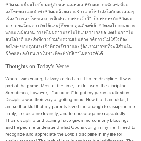
ชีวิต ตอนนี้ผมโตขึ้น ผมรู้สึกขอบคุณพ่อแม่ที่รักผมมากเพียงพอที่จะ
ลงโทษผม และนำพาชีวิตผมด้วยความรัก และให้กำลังใจกับผมเสมอๆ
เรื่อง "การลงโทษและการฝึกฝนจากพระเจ้านี้" เป็นพระพรกับชีวิตผม
มาก ตอนนี้ผมควรคิดได้และรู้สึกขอบคุณที่องค์เจ้าชีวิตลงโทษผมอย่าง
พ่อแม่เหมือนกัน การที่ไม่มีความรักไม่ได้แปลว่าเกลียด แต่เป็นการไม่
สนใจใยดี และสิ่งที่ตรงข้ามกับความเป็นห่วง ก็คือการไม่ใส่ใจที่จะ
ลงโทษ ขอบคุณพระเจ้าที่ทรงรักเราและรู้จักเรามากพอที่จะมีส่วนใน
ชีวิตและลงโทษเราในทางที่จะทำให้เราไปสวรรค์ได้
Thoughts on Today's Verse...
When I was young, I always acted as if I hated discipline. It was
part of the game. Most of the time, I didn't want the discipline.
Sometimes, however, I "acted out" to get my parent's attention.
Discipline was their way of getting mine! Now that I am older, I
am so thankful that my parents loved me enough to discipline me
firmly, to guide me lovingly, and to encourage me repeatedly.
Their discipline and training have given me so many blessings
and helped me understand what God is doing in my life. I need to
recognize and appreciate the
Lord
's discipline in my life for