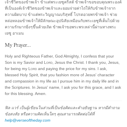
เจ้าชีวิตของข้าพเจ้า ข้าแต่พระเยซูคริสต์ ข้าพเจ้าขอขอบคุณพระองค์
ที่เป็นองค์เจ้าชีวิตของข้าพเจ้าและยอมจ่ายค่าไถ่ให้กับข้าพเจ้าจาก
ความผิดบาป ข้าแต่พระวิญญาณบริสุทธิ์ โปรดอวยพรข้าพเจ้า ช่วย
หล่อหลอมข้าพเจ้าให้มีลักษณะอุปนิสัยเหมือนกับพระเยซูที่เต็มไปด้วย
ความรักมากยิ่งๆขึ้นด้วยเถิด ข้าพเจ้าขอพระพรเหล่านี้ผ่านทางพระ
เยซู อาเมน
My Prayer...
Holy and Righteous Father, God Almighty, I confess that your
Son is my Savior and
Lord
, Jesus the Christ. I thank you, Jesus,
for being my
Lord
and paying the price for my sins. I ask,
blessed Holy Spirit, that you fashion more of Jesus' character
and compassion in my life as I pursue him in my daily life and in
the Scriptures. In Jesus' name, I ask you for this grace, and I ask
for this blessing. Amen.
ฟิล แวร์ เป็นผู้เขียนในส่วนที่เป็นข้อคิดและคำอธิษฐาน หากมีคำถาม
ข้อสงสัย หรือความคิดเห็นใดๆ คุณสามารถติดต่อได้ที่
help@verseoftheday.com