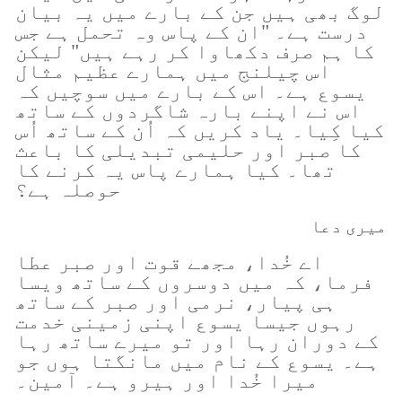
لوگ بھی ہیں جن کے بارے میں یہ بیان
درست ہے۔ "ان کے پاس وہ تحمل ہے جس
کا ہم صرف دکھاوا کر رہے ہیں" لیکن
اس چیلنج میں ہمارے عظیم مثال
یسوع ہے۔ اس کے بارے میں سوچیں کہ
اس نے اپنے بارہ شاگردوں کے ساتھ
کیا کِیا۔ یاد کریں کہ اُن کے ساتھ اُس
کا صبر اور حلیمی تبدیلی کا باعث
تھا۔ کیا ہمارے پاس یہ کرنے کا
حوصلہ ہے؟
میری دعا
اے خُدا، مجھے قوت اور صبر عطا
فرما، کہ میں دوسروں کے ساتھ ویسا
ہی پیار، نرمی اور صبر کے ساتھ
رہوں جیسا یسوع اپنی زمینی خدمت
کے دوران رہا اور تو میرے ساتھ رہا
ہے۔ یسوع کے نام میں مانگتا ہوں جو
میرا خُدا اور ہیرو ہے۔ آمین۔