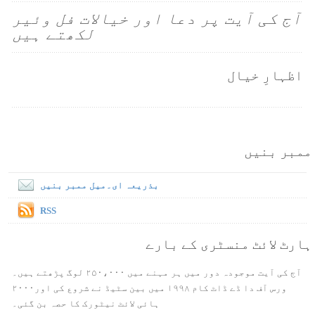
آج کی آیت پر دعا اور خیالات فل وئیر
لکھتے ہیں
اظہارِ خیال
ممبر بنیں
بذریعہ ای۔میل ممبر بنیں
RSS
ہارٹ لائٹ منسٹری کے بارے
آج کی آیت موجودہ دور میں ہر مہنے میں ۲۵۰،۰۰۰ لوگ پڑھتے ہیں۔
ورس آف دا ڈے ڈاٹ کام ۱۹۹۸ میں بین سٹیڈ نے شروع کی اور۲۰۰۰
ہائی لائٹ نیٹورک کا حصہ بن گئی۔