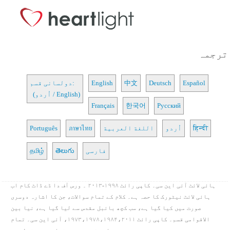
ترجمہ
Español
Deutsch
中文
English
دولسانی قسم:
(اُردو / English)
Français
한국어
Русский
हिन्दी
اُردو
اللغة العربية
ภาษาไทย
Português
فارسی
తెలుగు
தமிழ்
ہائی لائٹ آئی این سی۔ کاپی رائٹ ۱۹۹۸-۲۰۱۳ ۔ ورس آف دا ڈے ڈاٹ کام اب
ہائی لائٹ نیٹورک کا حصہ ہے۔ کلام کے تمام سوالات، جن کا اشارہ دوسری
صورت میں کیا گیا ہے، سب کچھ بائبل مقدس سے لیا گیا ہے، نیا بین
الاقوامی قسم۔ کاپی رائٹ ۱۹۷۳،۱۹۷۸،۱۹۸۴،۲۰۱۱، آئی این سی۔ تمام