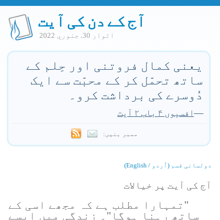
آج کے دن کی آیت
اتوار 30. جنوري 2022
یعنی کمال فروتنی اور حِلم کے
ساتھ تحمّل کر کے محبّت سے ایک
دُوسرے کی برداشت کرو۔
—
افسیوں ۴ باب ۲ آیت
ممبر بنیں:
دولسانی قسم (اُردو / English)
آج کی آیت پر خیالات
"تمہارا مطلب ہے کہ مجھے اسی کے
ساتھ رہنا ہوگا"۔ زندگی میں ایسے