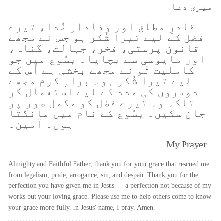
میری دعا
قادرِ مطلق اور وفادار خُدا، تیرے
فضل کے لیے تیرا شُکر ہو جس نے مجھے
قانون پرستی، فخر، جہالت، گناہ،
اور مایوسی سے بچایا۔ یسُوع میں جو
کاملیت تُو نے مجھے بخشی ہے اُس کے
لیے تیرا شُکر ہو۔ براہِ کرم مجھے
دوسروں کی مدد کے لیے استعمال کر
تاکہ وہ تیرے فضل کو مکمل طور پر
جان سکیں۔ یسُوع کے نام میں مانگتا
ہوں۔ آمین۔
My Prayer...
Almighty and Faithful Father, thank you for your grace that rescued me
from legalism, pride, arrogance, sin, and despair. Thank you for the
perfection you have given me in Jesus — a perfection not because of my
works but your loving grace. Please use me to help others come to know
your grace more fully. In Jesus' name, I pray. Amen.