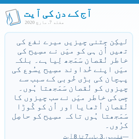
آج کے دن کی آیت
هفته 7. مارچ 2020
لیکِن جِتنی چیزیں میرے نفع کی
تھیں اُن ہی کو میَں نے مسِیح کی
خاطر نُقصان سَمَجھ لِیاہے۔ بلکہ
میَں اپنے خُداوند مسِیح یسُوع کی
پہچان کی بڑی خُوبی کے سبب سے
چیزوں کو نُقصان سَمَجھتا ہُوں۔
جِس کی خاطر میَں نے سب چیزوں کا
نُقصان اُٹھایا اور اُن کو کُوڑا
سَمَجھتا ہُوں تاکہ مسِیح کو حاصِل
کرُوں۔
—
فلپیوں 3 باب 7 تا 8 آیت