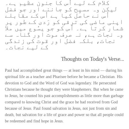
کلام کے لیے اُس کا جنون عظیم ہے۔
لیکن وہ مسیِح کو جاننے اور جو فضل
اُس نے حاصل کیا ہے اُس کے مقابلے
اپنی ماضی کی ترقی کو رَدی کے طور پر
شمار کرتا ہے۔ اُس کو جو یسُوع میں ملا
وہ نجات ہے، نہ صرف موت اور گناہ سے
نجات، بلکہ فضل اور قوت کی زندگی
کے لیے نجات۔
Thoughts on Today's Verse...
Paul had accomplished great things — at least in his mind — during his
spiritual life as a teacher and Pharisee before he became a Christian. His
devotion to God and the Word of God was legendary. He persecuted
Christians because he thought they were blasphemers. But when he came
to Jesus, he counted his past accomplishments as little more than garbage
compared to knowing Christ and the grace he had received from God
because of Jesus. Paul found salvation in Jesus, not just from sin and
death, but salvation for a life of grace and power so that all people could
be redeemed and find hope in Jesus.