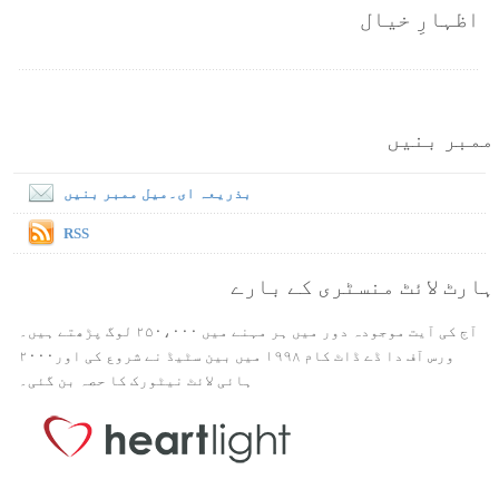
اظہارِ خیال
ممبر بنیں
بذریعہ ای۔میل ممبر بنیں
RSS
ہارٹ لائٹ منسٹری کے بارے
آج کی آیت موجودہ دور میں ہر مہنے میں ۲۵۰،۰۰۰ لوگ پڑھتے ہیں۔
ورس آف دا ڈے ڈاٹ کام ۱۹۹۸ میں بین سٹیڈ نے شروع کی اور۲۰۰۰
ہائی لائٹ نیٹورک کا حصہ بن گئی۔