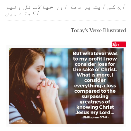
آج کی آیت پر دعا اور خیالات فل وئیر
لکھتے ہیں
Today's Verse Illustrated
Save