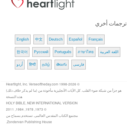
ترجمات أخري
English
中文
Deutsch
Español
Français
اللغة العربية
ภาษาไทย
Português
Русский
한국어
فارسی
తెలుగు
தமிழ்
हिन्दी
اُردو
© 1998-2026 Heartlight, Inc. Verseoftheday.com
هو جزأ من شبكة ضوء القلب. كل الأيات الأنجليزية مأخوذة من (ما لم يذكر خلاف ذلك)
هذه النسخة
HOLY BIBLE, NEW INTERNATIONAL VERSION
© 1973, 1978, 1984, 2011
مجتمع الكتاب المقدس العالمى. تستخدم بسماح من
Zondervan Publishing House.