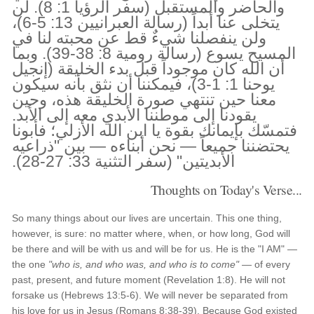
والحاضر والمستقبل (سفر الرؤيا 1: 8). لن
يتخلى عنا أبداً (رسالة العبرانيين 13: 5-6)،
ولن ينفصلنا شيءٌ قط عن محبته لنا في
المسيح يسوع (رسالة رومية 8: 38-39). وبما
أن الله كان موجوداً قبل بدء الخليقة (إنجيل
يوحنا 1: 1-3)، فيمكننا أن نثق بأنه سيكون
معنا حين تنتهي صورة الخليقة هذه، وحين
يقودنا إلى موطننا الأبدي معه إلى الأبد.
فتمسّك بإيمانك بقوة يا ابن الله الأزلي؛ فأبونا
يحتضننا جميعاً — نحن أبناءه — بين "ذراعيه
الأبديتين" (سفر التثنية 33: 27-28).
Thoughts on Today's Verse...
So many things about our lives are uncertain. This one thing,
however, is sure: no matter where, when, or how long, God will
be there and will be with us and will be for us. He is the "I AM" —
the one
"who is, and who was, and who is to come"
— of every
past, present, and future moment (Revelation 1:8). He will not
forsake us (Hebrews 13:5-6). We will never be separated from
his love for us in Jesus (Romans 8:38-39). Because God existed