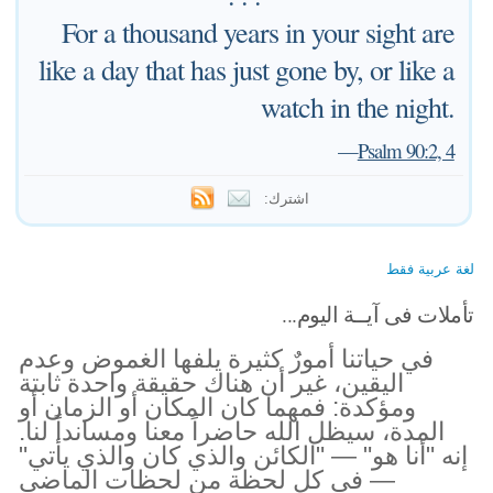
For a thousand years in your sight are
like a day that has just gone by, or like a
watch in the night.
—
Psalm 90:2, 4
اشترك:
لغة عربية فقط
تأملات فى آيــة اليوم...
في حياتنا أمورٌ كثيرة يلفها الغموض وعدم
اليقين، غير أن هناك حقيقة واحدة ثابتة
ومؤكدة: فمهما كان المكان أو الزمان أو
المدة، سيظل الله حاضراً معنا ومسانداً لنا.
إنه "أنا هو" — "الكائن والذي كان والذي يأتي"
— في كل لحظة من لحظات الماضي