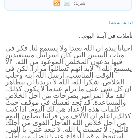
اشترك:
لغة عربية فقط
تأملات فى آيــة اليوم...
احيانا يبدو ان الله بعيدا ولا يستمع لنا. فكر فى
مئات السنين التى كان اسرائيل مستعبدين
فيها يدعون المخلص الموعود من الله. "الا
يستمع الله؟" لابد انهم تسائلوا مرارا. لكن فى
الوقت المناسب، ارسل الله ابنه وجلب
الخلاص. شكرا لله، الله لا يريدنا ان نتظاهر
ان كل شئ على ما يرام عندما لا يكون كذلك.
لقد ملأ المزامير بصرخات من أجل الخلاص
والمساعدة. قد تجد نفسك فى موقف حيث
كلمات هذه الأعداد هى لك اليوم. اذا كنت
كذلك، اعلم ان الآلاف من قرائنا يصلون اليوم
من أجل خلاص الله العاجل القوى من أجلك
قائلين: لا تصمت يا الله. لا تبعد عني, يا الهي.
استيقظ و قم للدفاع عني! ناضل من أجلي