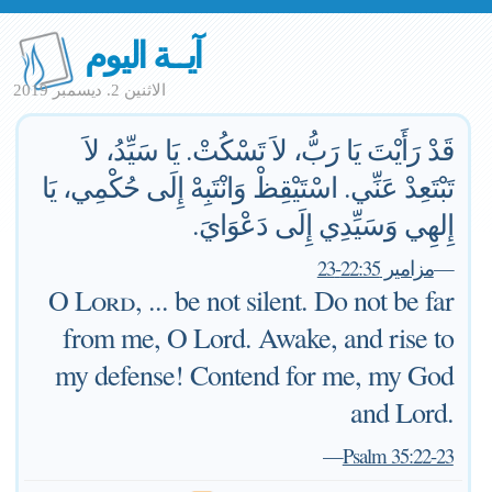
آيــة اليوم
الاثنين 2. ديسمبر 2019
قَدْ رَأَيْتَ يَا رَبُّ، لاَ تَسْكُتْ. يَا سَيِّدُ، لاَ
تَبْتَعِدْ عَنِّي. اسْتَيْقِظْ وَانْتَبِهْ إِلَى حُكْمِي، يَا
إِلهِي وَسَيِّدِي إِلَى دَعْوَايَ.
—
مزامير 22:35-23
O
Lord
, ... be not silent. Do not be far
from me, O Lord. Awake, and rise to
my defense! Contend for me, my God
and Lord.
—
Psalm 35:22-23