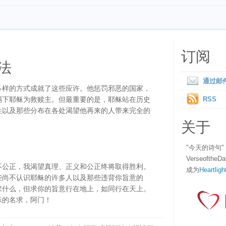
订阅
法
通过邮
各样的方式成就了这些应许。他惩罚邪恶的国家，
赐下耶稣为救赎主。但最重要的是，耶稣站在历史
RSS
姓以及那些分布在各处渴望他再来的人带来完全的
关于
"今天的诗句
Verseofth
不公正，我渴望真理、正义和公正终将取得胜利。
成为
Heartligh
些尚不认识耶稣的许多人以及那些违背你旨意的
求什么，但求你的旨意行在地上，如同行在天上。
稣的名求，阿门！