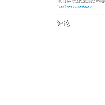
"今天的诗句"上的这些想法和祷告都
help@verseoftheday.com
评论