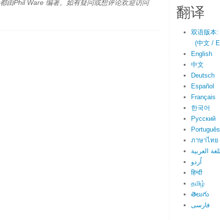
由Phil Ware 编著。如有疑问或想评论欢迎访问
翻译
双语版本:
(中文 / En
English
中文
Deutsch
Español
Français
한국어
Русский
Português
ภาษาไทย
لغة العربية
اُردو
हिन्दी
தமிழ்
తెలుగు
فارسی