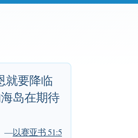
恩就要降临
的海岛在期待
—
以赛亚书 51:5