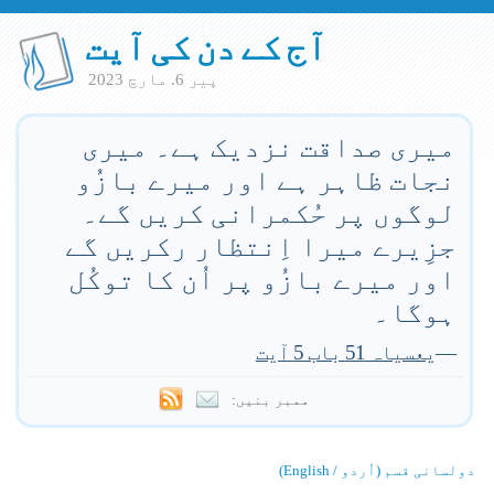
آج کے دن کی آیت
پير 6. مارچ 2023
میری صداقت نزدیک ہے۔ میری
نجات ظاہر ہے اور میرے بازُو
لوگوں پر حُکمرانی کریں گے۔
جزِیرے میرا اِنتظار رکریں گے
اور میرے بازُو پر اُن کا توکُل
ہوگا۔
—
یعسیاہ 51 باب 5 آیت
ممبر بنیں:
دولسانی قسم (اُردو / English)