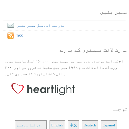
ممبر بنیں
بذریعہ ای۔میل ممبر بنیں
RSS
ہارٹ لائٹ منسٹری کے بارے
آج کی آیت موجودہ دور میں ہر مہنے میں ۲۵۰،۰۰۰ لوگ پڑھتے ہیں۔
ورس آف دا ڈے ڈاٹ کام ۱۹۹۸ میں بین سٹیڈ نے شروع کی اور۲۰۰۰
ہائی لائٹ نیٹورک کا حصہ بن گئی۔
ترجمہ
Español
Deutsch
中文
English
دولسانی قسم: