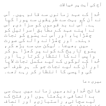
آج کی آیت پر خیالات
خُدا کے عہد زمانوں سے قائم ہیں۔ اُس
نے اُن کو بہت سے طریقوں سے پورا کیا
ہے۔ اُس نے بد قوموں کو سزا دی، اُس
نے اپنے عہد کے مطابق اسرائیل کو
چھُڑایا، اور اُس نے یسُوع کو نجات
دہندہ اور چھُڑانے والے کی صورت
میں بھیجا۔ لیکن سب سے بڑھ کر،
یسُوع تاریخ کے کونے پر کھڑا ہو کر
واپس آنے کا انتظار کرتا رہا اور
خُدا کے لوگوں کے لیے مکمل نجات لایا
اور اُن کے لیے نجات جو کہ ہر طرف اُس
کی واپسی کا انتظار کر رہے تھے۔
میری دعا
فاتح خُداوند،میں زمانے میں بہت سی
بے انصافی دیکھتا ہوں اور فتح کے
لیے سچائی، راستبازی، اور انصاف