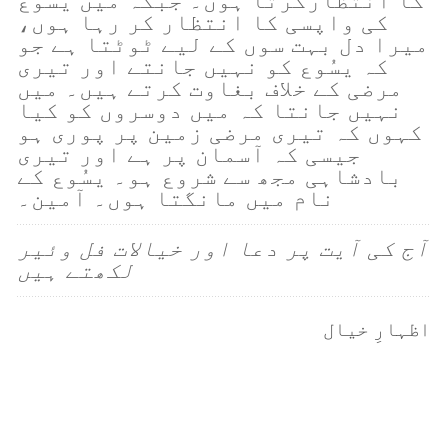
کا انتظارکرتا ہوں۔ جبکہ میں یسُوع
کی واپسی کا انتظار کر رہا ہوں،
میرا دل بہت سوں کے لیے ٹوٹتا ہے جو
کہ یسُوع کو نہیں جانتے اور تیری
مرضی کے خلاف بغاوت کرتے ہیں۔ میں
نہیں جانتا کہ میں دوسروں کو کیا
کہوں کہ تیری مرضی زمین پر پوری ہو
جیسی کہ آسمان پر ہے اور تیری
بادشاہی مجھ سے شروع ہو۔ یسُوع کے
نام میں مانگتا ہوں۔ آمین۔
آج کی آیت پر دعا اور خیالات فل وئیر
لکھتے ہیں
اظہارِ خیال