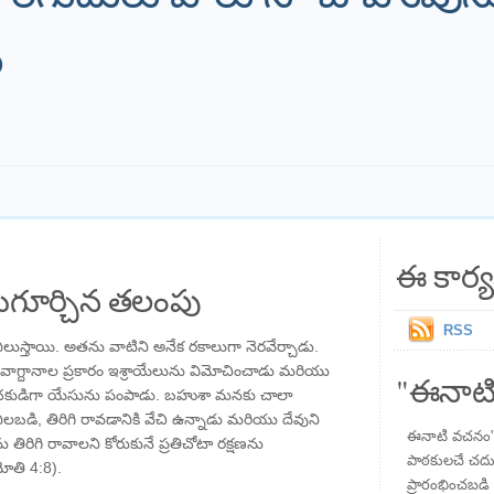
ు
ఈ కార్య
గూర్చిన తలంపు
RSS
లుస్తాయి. అతను వాటిని అనేక రకాలుగా నెరవేర్చాడు.
న వాగ్దానాల ప్రకారం ఇశ్రాయేలును విమోచించాడు మరియు
"ఈనాటి
ిమోచకుడిగా యేసును పంపాడు. బహుశా మనకు చాలా
బడి, తిరిగి రావడానికి వేచి ఉన్నాడు మరియు దేవుని
ఈనాటి వచనం" ప
 తిరిగి రావాలని కోరుకునే ప్రతిచోటా రక్షణను
పాఠకులచే చదువు
మోతి 4:8).
ప్రారంభించబడి ,