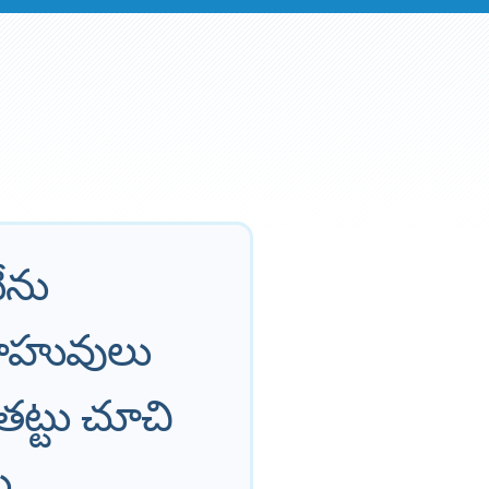
ేను
బాహువులు
తట్టు చూచి
ు