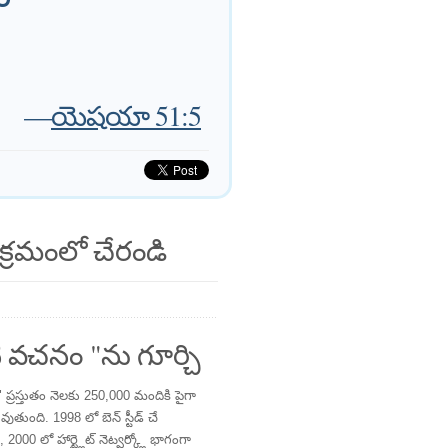
—
యెషయా 51:5
క్రమంలో చేరండి
 వచనం "ను గూర్చి
్రస్తుతం నెలకు 250,000 మందికి పైగా
తుంది. 1998 లో బెన్ స్టీడ్ చే
 2000 లో హార్ట్లైట్ నెట్వర్క్లో భాగంగా