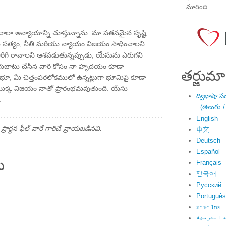
మారింది.
చాలా అన్యాయాన్ని చూస్తున్నాను. మా పతనమైన సృష్టి
 సత్యం, నీతి మరియు న్యాయం విజయం సాధించాలని
తిరిగి రావాలని ఆశపడుతున్నప్పుడు, యేసును ఎరుగని
తిరుగుబాటు చేసిన వారి కోసం నా హృదయం కూడా
తర్జుమా
్రభూ, మీ చిత్తంపరలోకములో ఉన్నట్లుగా భూమిపై కూడా
ొక్క విజయం నాతో ప్రారంభమవుతుంది. యేసు
ద్విభాషా స
.
(తెలుగు /
English
్థన ఫీల్ వారే గారిచే వ్రాయబడినవి.
中文
Deutsch
Español
ు
Français
한국어
Русский
Português
ภาษาไทย
 العربية