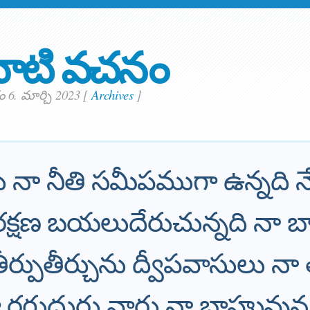
ాటి వచనం
6. మార్చి 2023
[
Archives
]
ు నా నీతి సమీపముగా ఉన్నది న
క్షణ బయలుదేరుచున్నది నా 
్పుతీర్చును ద్వీపవాసులు నా 
వా రగుదురు వారు నా బాహువున