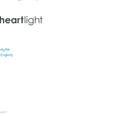
ంస్కరణ:
 English)
اللغة