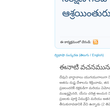
ఆశ్రయింతుర
ఈ కార్యక్రమంలో చేరండి:
ద్విభాషా సంస్కరణ (తెలుగు / English)
ఈనాటి వచనమును
దేవుని వాగ్దానాలు యుగయుగాలుగా ని
అతను దుష్ట దేశాలను శిక్షించాడు, త
ప్రజలందరికీ రక్షకుడిగా మరియు వ
ముఖ్యమైనది, యేసు చరిత్ర అంచున నిల
ప్రజలకు పూర్తి విముక్తిని మరియు అతను
తీసుకురావడానికి వేచి ఉన్నాడు (2 తి