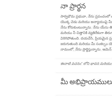
నా ప్రార్థన
సార్వభౌమ ప్రభువా, నేను ప్రపంచంలో 
యొక్క చెడు మరియు అన్యాయంపై మీ
నేను కోరుకుంటున్నాను. నేను యేసు 
మరియు నీ చిత్తానికి వ్యతిరేకంగా 
విరిగిపోతుంది. దయచేసి, ప్రియమైన ప
జరుగుతుంది మరియు మీ సంకల్పం య
నామంలో, నేను ప్రార్థిస్తున్నాను. ఆమెన్
ఈనాటి వచనం" లోని భావన మరియు ప్రార
మీ అభిప్రాయముల