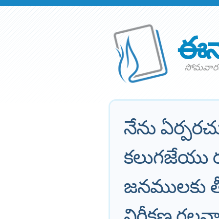
ఈన
సోమవారం 
నేను ఏర్పరచ
కలుగజేయు ర
జనములకు తీర
నిరీక్షణ గల