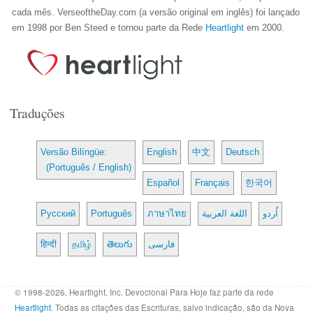
cada mês. VerseoftheDay.com (a versão original em inglês) foi lançado
em 1998 por Ben Steed e tornou parte da Rede
Heartlight
em 2000.
Traduções
Versão Bilíngüe:
English
中文
Deutsch
(Português / English)
Español
Français
한국어
Русский
Português
ภาษาไทย
اللغة العربية
اُردو
हिन्दी
தமிழ்
తెలుగు
فارسی
© 1998-2026, Heartlight, Inc. Devocional Para Hoje faz parte da rede
Heartlight
. Todas as citações das Escrituras, salvo indicação, são da Nova