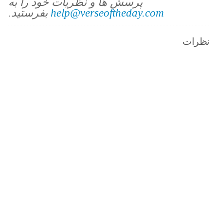
پرسش ها و نظریات خود را به
help@verseoftheday.com
بفرستید.
نظرات