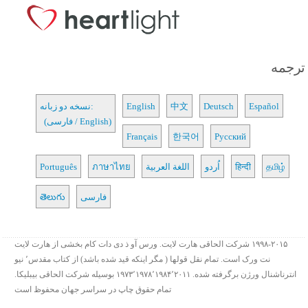
ترجمه
Español
Deutsch
中文
English
نسخه دو زبانه:
(فارسی / English)
Français
한국어
Русский
தமிழ்
हिन्दी
اُردو
اللغة العربية
ภาษาไทย
Português
فارسی
తెలుగు
۱۹۹۸-۲۰۱۵ شرکت الحاقی هارت لایت. ورس آو ذ دی دات کام بخشی از هارت لایت
نت ورک است. تمام نقل قولها ( مگر اینکه قید شده باشد) از کتاب مقدس٬ نیو
انترناشنال ورژن برگرفته شده. ۱۹۷۳٬۱۹۷۸٬۱۹۸۴٬۲۰۱۱ بوسیله شرکت الحاقی بیبلیکا.
تمام حقوق چاپ در سراسر جهان محفوظ است