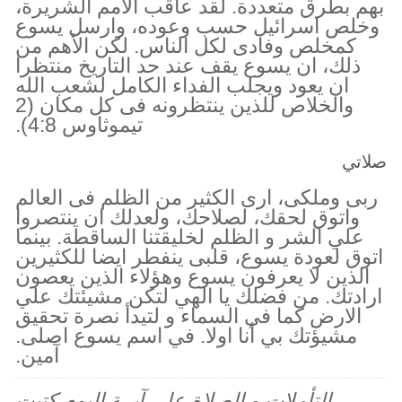
بهم بطرق متعددة. لقد عاقب الامم الشريرة،
وخلص اسرائيل حسب وعوده، وارسل يسوع
كمخلص وفادى لكل الناس. لكن الأهم من
ذلك، ان يسوع يقف عند حد التاريخ منتظرا
ان يعود ويجلب الفداء الكامل لشعب الله
والخلاص للذين ينتظرونه فى كل مكان (2
تيموثاوس 4:8).
صلاتي
ربى وملكى، ارى الكثير من الظلم فى العالم
واتوق لحقك، لصلاحك، ولعدلك ان ينتصروا
علي الشر و الظلم لخليقتنا الساقطة. بينما
اتوق لعودة يسوع، قلبى ينفطر ايضا للكثيرين
الذين لا يعرفون يسوع وهؤلاء الذين يعصون
ارادتك. من فضلك يا الهي لتكن مشيئتك علي
الارض كما في السماء و لتيدأ نصرة تحقيق
مشيؤتك بي أنا اولا. في اسم يسوع اصلى.
آمين.
التأملات و الصلاة على آيــة اليوم كتبت