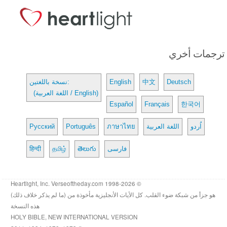
ترجمات أخري
Deutsch
中文
English
نسخة باللغتين:
(اللغة العربية / English)
Español
Français
한국어
اُردو
اللغة العربية
ภาษาไทย
Português
Русский
فارسی
తెలుగు
தமிழ்
हिन्दी
© 1998-2026 Heartlight, Inc. Verseoftheday.com
هو جزأ من شبكة ضوء القلب. كل الأيات الأنجليزية مأخوذة من (ما لم يذكر خلاف ذلك)
هذه النسخة
HOLY BIBLE, NEW INTERNATIONAL VERSION