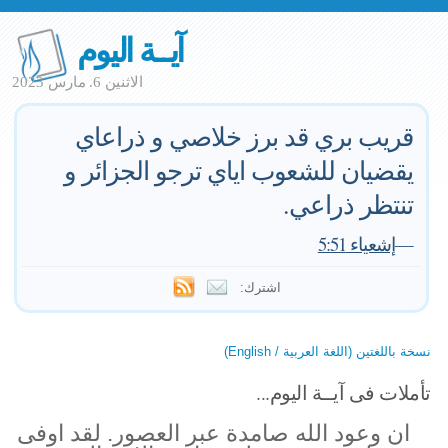
آيــة اليوم
الاثنين 6. مارس 2023
قريب بري قد برز خلاصي و ذراعاي
يقضيان للشعوب اياي ترجو الجزائر و
تنتظر ذراعي.
—
إشعياء 5:51
اشترك:
نسخة باللغتين (اللغة العربية / English)
تأملات فى آيــة اليوم...
ان وعود الله صامدة عبر العصور. لقد اوفى