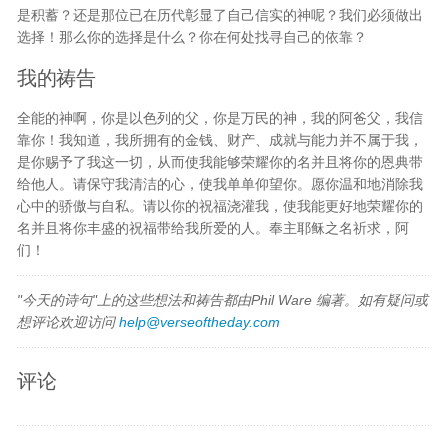
是积蓄？还是那位已在历代彰显了自己信实的神呢？我们必须做出
选择！那么你的选择是什么？你在何处找寻自己的依靠？
我的祷告
全能的神啊，你是以色列的父，你是万民的神，我的阿爸父，我信
靠你！我知道，我所拥有的金钱、财产、成就与能力并不属于我，
是你赐予了我这一切，从而使我能够荣耀你的名并且将你的恩典带
给他人。请保守我清洁的心，使我单单仰望你。愿你温和地消除我
心中的骄傲与自私。请以你的祝福浇灌我，使我能更好地荣耀你的
名并且将你丰盛的祝福带给我所爱的人。奉主耶稣之名祈求，阿
们！
"今天的诗句"上的这些想法和祷告都由Phil Ware 编著。如有疑问或
想评论欢迎访问
help@verseoftheday.com
评论