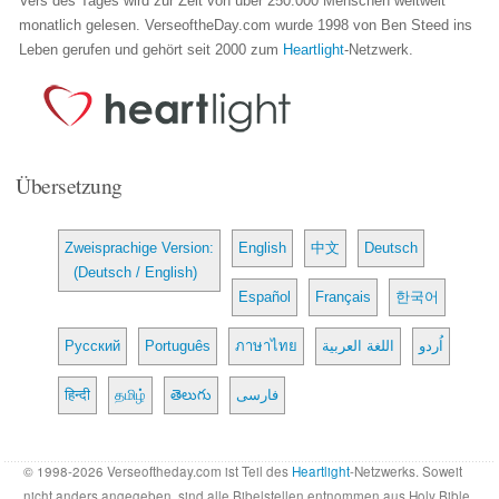
Vers des Tages wird zur Zeit von über 250.000 Menschen weltweit
monatlich gelesen. VerseoftheDay.com wurde 1998 von Ben Steed ins
Leben gerufen und gehört seit 2000 zum
Heartlight
-Netzwerk.
Übersetzung
Zweisprachige Version:
English
中文
Deutsch
(Deutsch / English)
Español
Français
한국어
Русский
Português
ภาษาไทย
اللغة العربية
اُردو
हिन्दी
தமிழ்
తెలుగు
فارسی
© 1998-2026 Verseoftheday.com ist Teil des
Heartlight
-Netzwerks. Soweit
nicht anders angegeben, sind alle Bibelstellen entnommen aus Holy Bible,